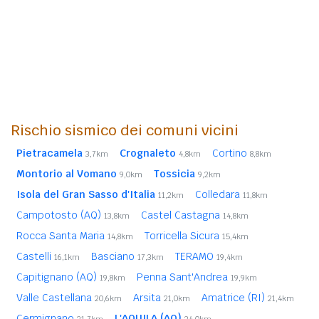
Rischio sismico dei comuni vicini
Pietracamela
Crognaleto
Cortino
3,7km
4,8km
8,8km
Montorio al Vomano
Tossicia
9,0km
9,2km
Isola del Gran Sasso d'Italia
Colledara
11,2km
11,8km
Campotosto (AQ)
Castel Castagna
13,8km
14,8km
Rocca Santa Maria
Torricella Sicura
14,8km
15,4km
Castelli
Basciano
TERAMO
16,1km
17,3km
19,4km
Capitignano (AQ)
Penna Sant'Andrea
19,8km
19,9km
Valle Castellana
Arsita
Amatrice (RI)
20,6km
21,0km
21,4km
Cermignano
L'AQUILA (AQ)
21,7km
24,0km