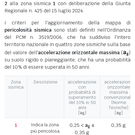
2
alla zona sismica
1
con deliberazione della Giunta
Regionale n. 425 del 15 luglio 2024.
I criteri per l'aggiornamento della mappa di
pericolosità sismica
sono stati definiti nell'Ordinanza
del PCM n. 3519/2006, che ha suddiviso l'intero
territorio nazionale in quattro zone sismiche sulla base
a
del valore dell'
accelerazione orizzontale massima
(
)
g
su suolo rigido o pianeggiante, che ha una probabilità
del 10% di essere superata in 50 anni.
Zona
Descrizione
accelerazione
accelerazione
sismica
con
orizzontale
probabilità di
massima
superamento
convenzionale
del 10% in 50
(Norme
anni
Tecniche)
[
a
]
[
a
]
g
g
1
Indica la zona
0,25 <
a
≤
0,35 g
g
più pericolosa,
0,35 g