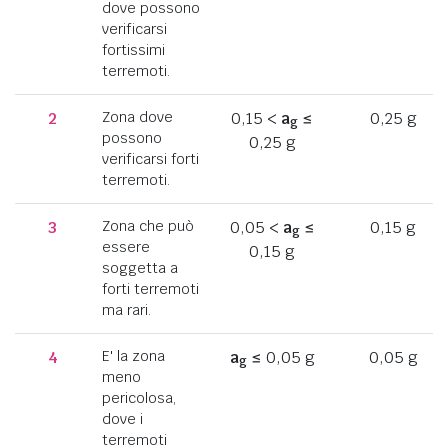
dove possono
verificarsi
fortissimi
terremoti.
2
Zona dove
0,15 <
a
≤
0,25 g
g
possono
0,25 g
verificarsi forti
terremoti.
3
Zona che può
0,05 <
a
≤
0,15 g
g
essere
0,15 g
soggetta a
forti terremoti
ma rari.
4
E' la zona
a
≤ 0,05 g
0,05 g
g
meno
pericolosa,
dove i
terremoti