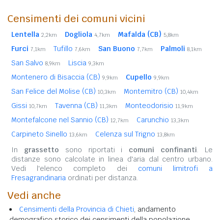
Censimenti dei comuni vicini
Lentella
Dogliola
Mafalda (CB)
2,2km
4,7km
5,8km
Furci
Tufillo
San Buono
Palmoli
7,1km
7,6km
7,7km
8,1km
San Salvo
Liscia
8,9km
9,3km
Montenero di Bisaccia (CB)
Cupello
9,9km
9,9km
San Felice del Molise (CB)
Montemitro (CB)
10,3km
10,4km
Gissi
Tavenna (CB)
Monteodorisio
10,7km
11,3km
11,9km
Montefalcone nel Sannio (CB)
Carunchio
12,7km
13,3km
Carpineto Sinello
Celenza sul Trigno
13,6km
13,8km
In
grassetto
sono riportati i
comuni confinanti
. Le
distanze sono calcolate in linea d'aria dal centro urbano.
Vedi l'elenco completo dei
comuni limitrofi a
Fresagrandinaria
ordinati per distanza.
Vedi anche
Censimenti della Provincia di Chieti
, andamento
demografico storico dei censimenti della popolazione.