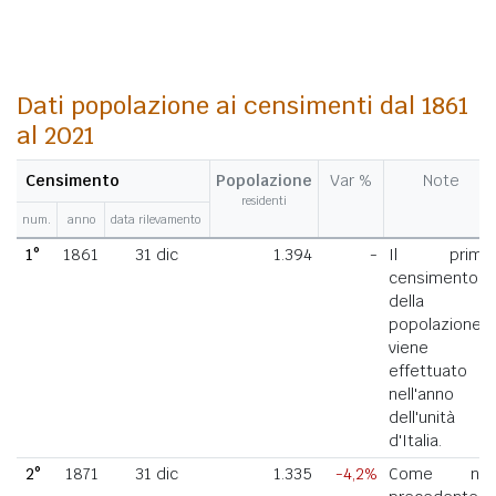
Dati popolazione ai censimenti dal 1861
al 2021
Censimento
Popolazione
Var %
Note
residenti
num.
anno
data rilevamento
1°
1861
31 dic
1.394
-
Il primo
censimento
della
popolazione
viene
effettuato
nell'anno
dell'unità
d'Italia.
2°
1871
31 dic
1.335
-4,2%
Come nel