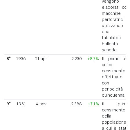
vengono
elaborati con
macchine
perforatrici
utilizzando
due
tabulatori
Hollerith a
schede.
8°
1936
21 apr
2.230
+8,7%
Il primo ed
unico
censimento
effettuato
con
periodicità
quinquennale.
9°
1951
4 nov
2.388
+7,1%
Il primo
censimento
della
popolazione
a cui è stato