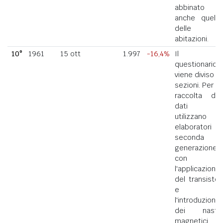
abbinato
anche quello
delle
abitazioni.
10°
1961
15 ott
1.997
-16,4%
Il
questionario
viene diviso in
sezioni. Per la
raccolta dei
dati si
utilizzano
elaboratori di
seconda
generazione
con
l'applicazione
del transistor
e
l'introduzione
dei nastri
magnetici.