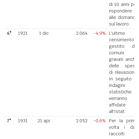
di 10 anni per
rispondere
alle domande
sul lavoro.
6°
1921
1 dic
2.064
-4,9%
L'ultimo
censimento
gestito dai
comuni
gravati anche
delle spese
di rilevazione.
In seguito le
indagini
statistiche
verranno
affidate
all'Istat.
7°
1931
21 apr
2.052
-0,6%
Per la prima
volta i dati
raccolti