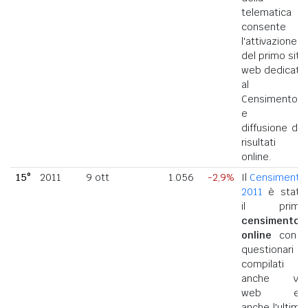
telematica
consente
l'attivazione
del primo sito
web dedicato
al
Censimento
e la
diffusione dei
risultati
online.
15°
2011
9 ott
1.056
-2,9%
Il
Censimento
2011
è stato
il primo
censimento
online
con i
questionari
compilati
anche via
web ed
anche l'ultimo