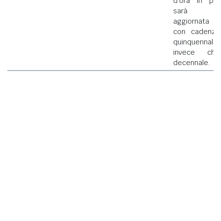
d'ora in poi
sarà
aggiornata
con cadenza
quinquennale
invece che
decennale.