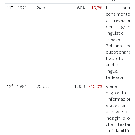
11°
1971
24 ott
1.604
-19,7%
Il primo
censimento
di rilevazione
dei gruppi
linguistici di
Trieste e
Bolzano con
questionario
tradotto
anche in
lingua
tedesca.
12°
1981
25 ott
1.363
-15,0%
Viene
migliorata
l'informazione
statistica
attraverso
indagini pilota
che testano
l'affidabilità