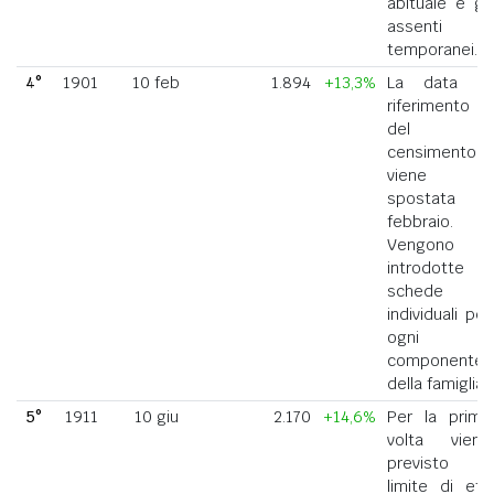
abituale e gli
assenti
temporanei.
4°
1901
10 feb
1.894
+13,3%
La data di
riferimento
del
censimento
viene
spostata a
febbraio.
Vengono
introdotte
schede
individuali per
ogni
componente
della famiglia.
5°
1911
10 giu
2.170
+14,6%
Per la prima
volta viene
previsto il
limite di età