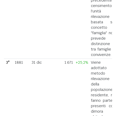
precedente
censimento,
l'unità di
rilevazione
basata sul
concetto di
"famiglia" non
prevede la
distinzione
tra famiglie e
convivenze.
3°
1881
31 dic
1.671
+25,2%
Viene
adottato il
metodo di
rilevazione
della
popolazione
residente, ne
fanno parte i
presenti con
dimora