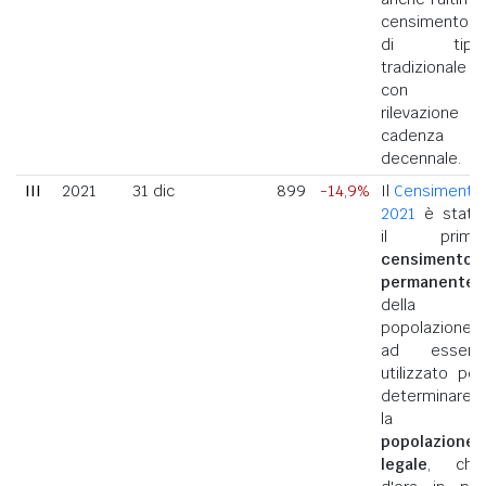
censimento
di tipo
tradizionale
con
rilevazione a
cadenza
decennale.
III
2021
31 dic
899
-14,9%
Il
Censimento
2021
è stato
il primo
censimento
permanente
della
popolazione
ad essere
utilizzato per
determinare
la
popolazione
legale
, che