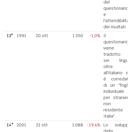
del
questionario
e
l'attendibilità
dei risultati.
13°
1991
20 ott
1.350
-1,0%
Il
questionario
viene
tradotto in
sei lingue
oltre
all'italiano ed
è corredato
di un "foglio
individuale
per straniero
non
residente in
Italia".
14°
2001
21 ott
1.088
-19,4%
Lo sviluppo
della