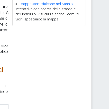
Mappa Montefalcone nel Sannio
, una
interattiva con ricerca delle strade e
le. A
dell'indirizzo. Visualizza anche i comuni
le di
vicini spostando la mappa.
ne di
ttati
enza
blica
al
ni di
incia