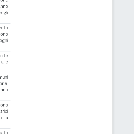
ione
anno
e gli
ento
gono
ogni
imite
alle
muni
one.
ranno
ngono
rici
th a
uato