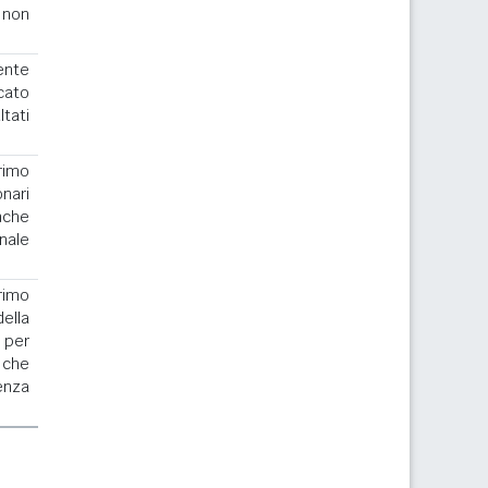
 non
ente
cato
ltati
rimo
nari
nche
nale
rimo
la
 per
 che
enza