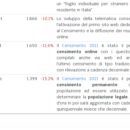
un "foglio individuale per straniero
residente in Italia".
tt
1.866
-10,1%
Lo sviluppo della telematica cons
l'attivazione del primo sito web dedi
al Censimento e la diffusione dei risu
online.
t
1.650
-11,6%
Il
Censimento 2011
è stato il p
censimento online
con i questio
compilati anche via web ed a
l'ultimo censimento di tipo tradizio
con rilevazione a cadenza decennale.
ic
1.399
-15,2%
Il
Censimento 2021
è stato il p
censimento permanente
del
popolazione ad essere utilizzato
determinare la
popolazione legale
,
d'ora in poi sarà aggiornata con cad
quinquennale invece che decennale.