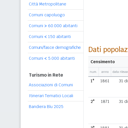
Città Metropolitane
Comuni capoluogo
Comuni
>
60.000 abitanti
Comuni
<
150 abitanti
Comuni/fasce demografiche
Dati popolaz
Comuni
<
5.000 abitanti
Censimento
num.
anno
data rilev
Turismo in Rete
1°
1861
31 d
Associazioni di Comuni
Itinerari Tematici Locali
2°
1871
31 d
Bandiera Blu 2025