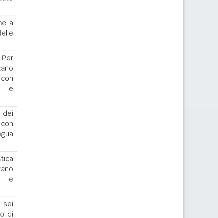
ne a
elle
. Per
zano
 con
r e
 dei
o con
ngua
stica
tano
io e
 sei
to di