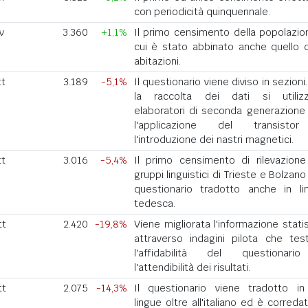
con periodicità quinquennale.
v
3.360
+1,1%
Il primo censimento della popolazio
cui è stato abbinato anche quello d
abitazioni.
tt
3.189
-5,1%
Il questionario viene diviso in sezioni
la raccolta dei dati si utiliz
elaboratori di seconda generazione
l'applicazione del transisto
l'introduzione dei nastri magnetici.
tt
3.016
-5,4%
Il primo censimento di rilevazione
gruppi linguistici di Trieste e Bolzan
questionario tradotto anche in li
tedesca.
tt
2.420
-19,8%
Viene migliorata l'informazione stati
attraverso indagini pilota che tes
l'affidabilità del questionar
l'attendibilità dei risultati.
tt
2.075
-14,3%
Il questionario viene tradotto in
lingue oltre all'italiano ed è correda