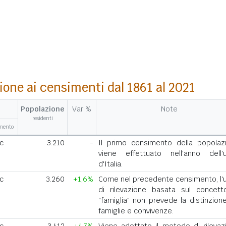
ione ai censimenti dal 1861 al 2021
Popolazione
Var %
Note
residenti
amento
ic
3.210
-
Il primo censimento della popolaz
viene effettuato nell'anno dell'u
d'Italia.
ic
3.260
+1,6%
Come nel precedente censimento, l'u
di rilevazione basata sul concett
"famiglia" non prevede la distinzione
famiglie e convivenze.