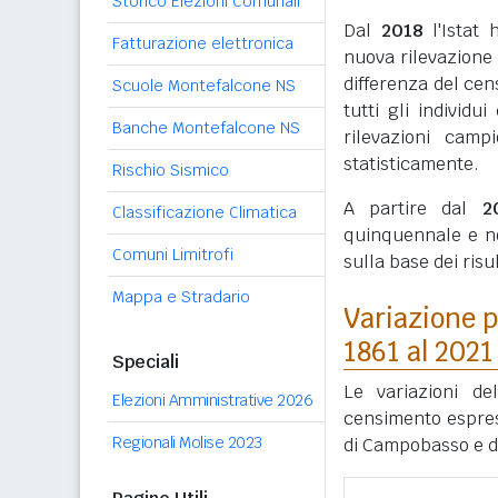
Storico Elezioni Comunali
Dal
2018
l'Istat 
Fatturazione elettronica
nuova rilevazione
differenza del cen
Scuole Montefalcone NS
tutti gli individ
Banche Montefalcone NS
rilevazioni camp
statisticamente.
Rischio Sismico
A partire dal
2
Classificazione Climatica
quinquennale e n
Comuni Limitrofi
sulla base dei ris
Mappa e Stradario
Variazione p
1861 al 2021
Speciali
Le variazioni de
Elezioni Amministrative 2026
censimento espres
Regionali Molise 2023
di Campobasso e d