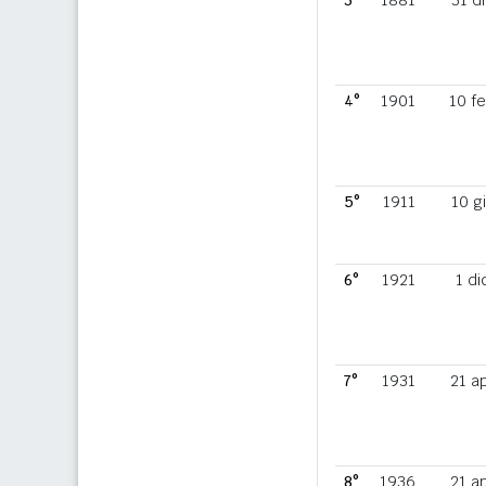
3°
1881
31 d
4°
1901
10 f
5°
1911
10 g
6°
1921
1 di
7°
1931
21 a
8°
1936
21 a