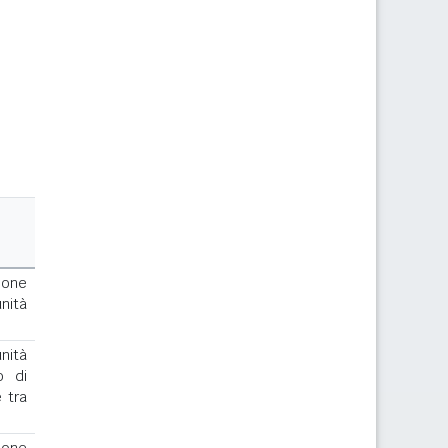
ione
nità
nità
o di
 tra