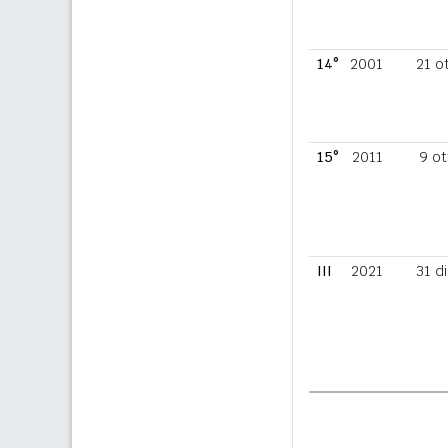
14°
2001
21 o
15°
2011
9 ot
III
2021
31 d