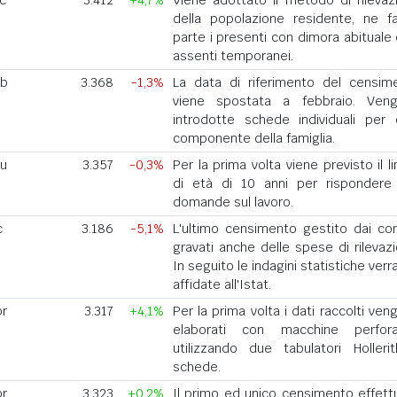
ic
3.412
+4,7%
Viene adottato il metodo di rilevaz
della popolazione residente, ne f
parte i presenti con dimora abituale 
assenti temporanei.
eb
3.368
-1,3%
La data di riferimento del censim
viene spostata a febbraio. Ven
introdotte schede individuali per 
componente della famiglia.
iu
3.357
-0,3%
Per la prima volta viene previsto il l
di età di 10 anni per rispondere 
domande sul lavoro.
c
3.186
-5,1%
L'ultimo censimento gestito dai co
gravati anche delle spese di rilevazi
In seguito le indagini statistiche ver
affidate all'Istat.
pr
3.317
+4,1%
Per la prima volta i dati raccolti ve
elaborati con macchine perforat
utilizzando due tabulatori Holleri
schede.
pr
3.323
+0,2%
Il primo ed unico censimento effett