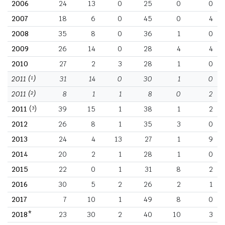
2006
24
13
0
25
0
0
2007
18
6
0
45
0
4
2008
35
8
0
36
1
0
2009
26
14
0
28
4
4
2010
27
2
3
28
1
0
2011
(¹)
31
14
0
30
1
0
2011
(²)
8
1
1
8
0
2
2011
(³)
39
15
1
38
1
2
2012
26
8
1
35
3
0
2013
24
4
13
27
1
9
2014
20
2
1
28
1
0
2015
22
0
1
31
8
2
2016
30
5
2
26
2
1
2017
7
10
1
49
8
0
2018*
23
30
2
40
10
3