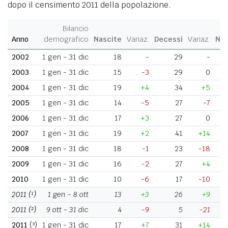
dopo il censimento 2011 della popolazione.
Bilancio
Anno
demografico
Nascite
Variaz.
Decessi
Variaz.
Nat
2002
1 gen - 31 dic
18
-
29
-
2003
1 gen - 31 dic
15
-3
29
0
2004
1 gen - 31 dic
19
+4
34
+5
2005
1 gen - 31 dic
14
-5
27
-7
2006
1 gen - 31 dic
17
+3
27
0
2007
1 gen - 31 dic
19
+2
41
+14
2008
1 gen - 31 dic
18
-1
23
-18
2009
1 gen - 31 dic
16
-2
27
+4
2010
1 gen - 31 dic
10
-6
17
-10
2011
(¹)
1 gen - 8 ott
13
+3
26
+9
2011
(²)
9 ott - 31 dic
4
-9
5
-21
2011
(³)
1 gen - 31 dic
17
+7
31
+14