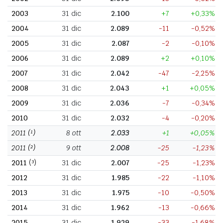
2003
31 dic
2.100
+7
+0,33%
2004
31 dic
2.089
-11
-0,52%
2005
31 dic
2.087
-2
-0,10%
2006
31 dic
2.089
+2
+0,10%
2007
31 dic
2.042
-47
-2,25%
2008
31 dic
2.043
+1
+0,05%
2009
31 dic
2.036
-7
-0,34%
2010
31 dic
2.032
-4
-0,20%
2011
(¹)
8 ott
2.033
+1
+0,05%
2011
(²)
9 ott
2.008
-25
-1,23%
2011
(³)
31 dic
2.007
-25
-1,23%
2012
31 dic
1.985
-22
-1,10%
2013
31 dic
1.975
-10
-0,50%
2014
31 dic
1.962
-13
-0,66%
2015
31 dic
1.929
-33
-1,68%