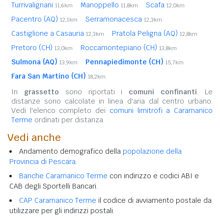
Turrivalignani
Manoppello
Scafa
11,6km
11,8km
12,0km
Pacentro (AQ)
Serramonacesca
12,1km
12,3km
Castiglione a Casauria
Pratola Peligna (AQ)
12,3km
12,8km
Pretoro (CH)
Roccamontepiano (CH)
13,0km
13,8km
Sulmona (AQ)
Pennapiedimonte (CH)
13,9km
15,7km
Fara San Martino (CH)
18,2km
In
grassetto
sono riportati i
comuni confinanti
. Le
distanze sono calcolate in linea d'aria dal centro urbano.
Vedi l'elenco completo dei
comuni limitrofi a Caramanico
Terme
ordinati per distanza.
Vedi anche
Andamento demografico della
popolazione della
Provincia di Pescara
.
Banche Caramanico Terme
con indirizzo e codici ABI e
CAB degli Sportelli Bancari.
CAP Caramanico Terme
il codice di avviamento postale da
utilizzare per gli indirizzi postali.