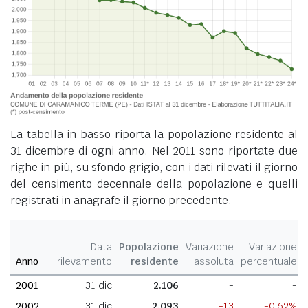
La tabella in basso riporta la popolazione residente al
31 dicembre di ogni anno. Nel 2011 sono riportate due
righe in più, su sfondo grigio, con i dati rilevati il giorno
del censimento decennale della popolazione e quelli
registrati in anagrafe il giorno precedente.
Data
Popolazione
Variazione
Variazione
Anno
rilevamento
residente
assoluta
percentuale
2001
31 dic
2.106
-
-
2002
31 dic
2.093
-13
-0,62%