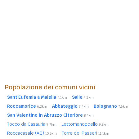
Popolazione dei comuni vicini
Sant'Eufemia a Maiella
Salle
4,1km
4,2km
Roccamorice
Abbateggio
Bolognano
6,2km
7,4km
7,6km
San Valentino in Abruzzo Citeriore
8,4km
Tocco da Casauria
Lettomanoppello
9,7km
9,8km
Roccacasale (AQ)
Torre de' Passeri
10,5km
11,1km