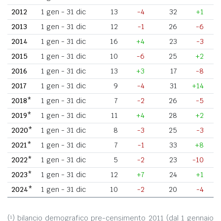
2012
1 gen - 31 dic
13
-4
32
+1
2013
1 gen - 31 dic
12
-1
26
-6
2014
1 gen - 31 dic
16
+4
23
-3
2015
1 gen - 31 dic
10
-6
25
+2
2016
1 gen - 31 dic
13
+3
17
-8
2017
1 gen - 31 dic
9
-4
31
+14
2018*
1 gen - 31 dic
7
-2
26
-5
2019*
1 gen - 31 dic
11
+4
28
+2
2020*
1 gen - 31 dic
8
-3
25
-3
2021*
1 gen - 31 dic
7
-1
33
+8
2022*
1 gen - 31 dic
5
-2
23
-10
2023*
1 gen - 31 dic
12
+7
24
+1
2024*
1 gen - 31 dic
10
-2
20
-4
(¹) bilancio demografico pre-censimento 2011 (dal 1 gennaio