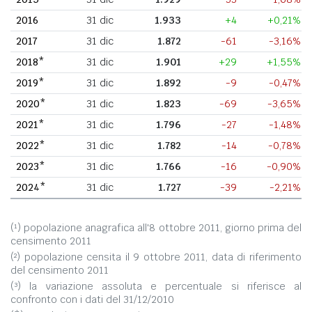
2016
31 dic
1.933
+4
+0,21%
2017
31 dic
1.872
-61
-3,16%
2018*
31 dic
1.901
+29
+1,55%
2019*
31 dic
1.892
-9
-0,47%
2020*
31 dic
1.823
-69
-3,65%
2021*
31 dic
1.796
-27
-1,48%
2022*
31 dic
1.782
-14
-0,78%
2023*
31 dic
1.766
-16
-0,90%
2024*
31 dic
1.727
-39
-2,21%
(¹) popolazione anagrafica all'8 ottobre 2011, giorno prima del
censimento 2011
(²) popolazione censita il 9 ottobre 2011, data di riferimento
del censimento 2011
(³) la variazione assoluta e percentuale si riferisce al
confronto con i dati del 31/12/2010