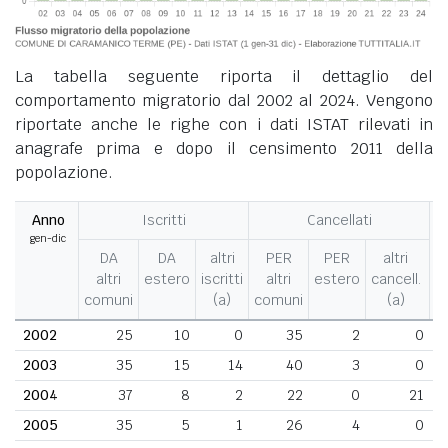
La tabella seguente riporta il dettaglio del
comportamento migratorio dal 2002 al 2024. Vengono
riportate anche le righe con i dati ISTAT rilevati in
anagrafe prima e dopo il censimento 2011 della
popolazione.
Anno
Iscritti
Cancellati
gen-dic
M
DA
DA
altri
PER
PER
altri
altri
estero
iscritti
altri
estero
cancell.
comuni
(a)
comuni
(a)
2002
25
10
0
35
2
0
2003
35
15
14
40
3
0
2004
37
8
2
22
0
21
2005
35
5
1
26
4
0