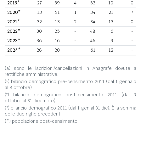
2019*
27
39
4
53
10
0
2020*
13
21
1
34
21
7
2021*
32
13
2
34
13
0
2022*
30
25
-
48
6
-
2023*
36
16
-
46
9
-
2024*
28
20
-
61
12
-
(a) sono le iscrizioni/cancellazioni in Anagrafe dovute a
rettifiche amministrative.
(¹) bilancio demografico pre-censimento 2011 (dal 1 gennaio
al 8 ottobre)
(²) bilancio demografico post-censimento 2011 (dal 9
ottobre al 31 dicembre)
(³) bilancio demografico 2011 (dal 1 gen al 31 dic). È la somma
delle due righe precedenti.
(*) popolazione post-censimento