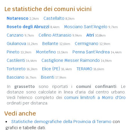
Le statistiche dei comuni vicini
Notaresco
Castellalto
2,3km
8,3km
Roseto degli Abruzzi
Mosciano Sant'Angelo
8,4km
9,7km
Canzano
Cellino Attanasio
Atri
9,7km
9,9km
10,8km
Giulianova
Bellante
Cermignano
11,2km
12,6km
12,9km
Pineto
Montefino
Penna Sant'Andrea
13,3km
13,5km
14,4km
Castilenti
Castiglione Messer Raimondo
14,4km
14,9km
Tortoreto
Elice (PE)
TERAMO
16,3km
16,4km
16,6km
Basciano
Bisenti
16,7km
17,9km
In
grassetto
sono riportati i
comuni confinanti
. Le
distanze sono calcolate in linea d'aria dal centro urbano.
Vedi l'elenco completo dei
comuni limitrofi a Morro d'Oro
ordinati per distanza.
Vedi anche
Statistiche demografiche della Provincia di Teramo
con
grafici e tabelle dati.