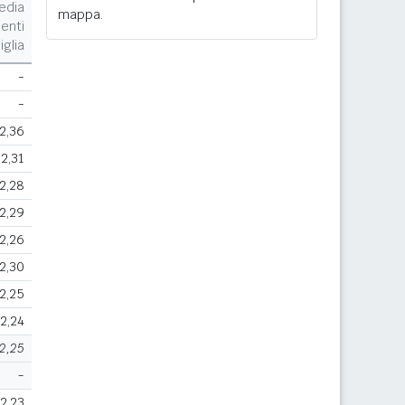
edia
mappa.
enti
iglia
-
-
2,36
2,31
2,28
2,29
2,26
2,30
2,25
2,24
2,25
-
2,23