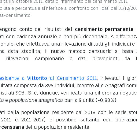
sita il 9 ottobre 2011, data di riferimento del censimento 2011
soluta e percentuale si riferisce al confronto con i dati del 31/12/20
ost-censimento
engono conto dei risultati del
censimento permanente d
vati con cadenza annuale e non più decennale. A differenz
nale, che effettuava una rilevazione di tutti gli individui e 
na data stabilita, il nuovo metodo censuario si basa 
i rilevazioni campionarie e dati provenienti da f
residente a
Vittorito
al Censimento 2011
, rilevata il gio
isultata composta da
898
individui, mentre alle Anagrafi com
istrati
906
. Si è, dunque, verificata una differenza negativ
ta
e
popolazione anagrafica
pari a
8
unità (-0,88%).
dati della popolazione residente dal 2018 con le serie sto
-2011 e 2011-2017) è possibile soltanto con operazio
ercensuaria
della popolazione residente.