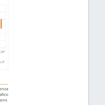
renza
afico
anni.