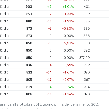
31 dic
903
+9
+1,01%
401
31 dic
891
-12
-1,33%
389
31 dic
880
-11
-1,23%
388
31 dic
873
-7
-0,80%
385
31 dic
873
0
0,00%
385
31 dic
850
-23
-2,63%
390
31 dic
850
0
0,00%
382
31 dic
850
0
0,00%
377,09
31 dic
836
-14
-1,65%
372
31 dic
822
-14
-1,67%
370
31 dic
805
-17
-2,07%
367
31 dic
819
+14
+1,74%
374
31 dic
808
-11
-1,34%
370
grafica all'8 ottobre 2011, giorno prima del censimento 2011