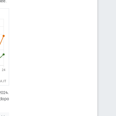
nee.
2024.
 dopo