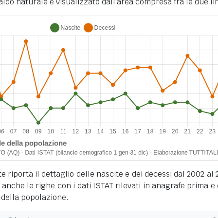
ldo naturale è visualizzato dall'area compresa fra le due li
 riporta il dettaglio delle nascite e dei decessi dal 2002 al 
anche le righe con i dati ISTAT rilevati in anagrafe prima e
 della popolazione.