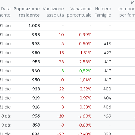
M
Data
Popolazione
Variazione
Variazione
Numero
compon
mento
residente
assoluta
percentuale
Famiglie
per fam
31 dic
1.008
-
-
-
31 dic
998
-10
-0,99%
-
31 dic
993
-5
-0,50%
418
31 dic
980
-13
-1,31%
422
31 dic
955
-25
-2,55%
417
31 dic
960
+5
+0,52%
417
31 dic
950
-10
-1,04%
417
31 dic
928
-22
-2,32%
400
31 dic
919
-9
-0,97%
404
31 dic
916
-3
-0,33%
406
8 ott
906
-10
-1,09%
400
9 ott
898
-8
-0,88%
-
31 dic
894
-22
-2,40%
398