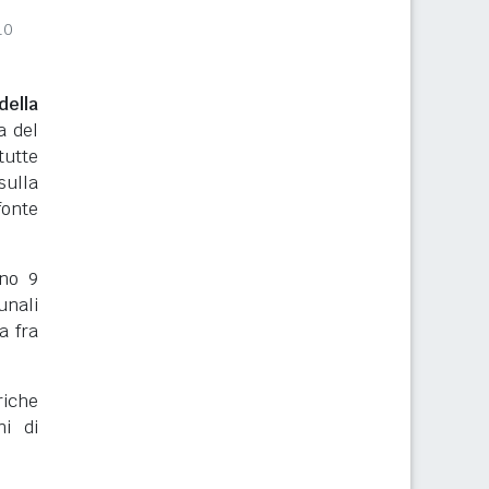
10
ella
a del
tutte
sulla
onte
rno 9
unali
a fra
riche
ni di