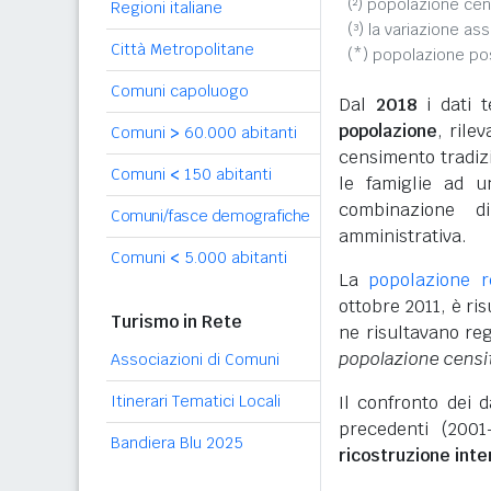
(²) popolazione cen
Regioni italiane
(³) la variazione as
Città Metropolitane
(*) popolazione p
Comuni capoluogo
Dal
2018
i dati t
popolazione
, rile
Comuni
>
60.000 abitanti
censimento tradizio
Comuni
<
150 abitanti
le famiglie ad u
combinazione d
Comuni/fasce demografiche
amministrativa.
Comuni
<
5.000 abitanti
La
popolazione 
ottobre 2011, è r
Turismo in Rete
ne risultavano reg
popolazione censi
Associazioni di Comuni
Itinerari Tematici Locali
Il confronto dei 
precedenti (2001
Bandiera Blu 2025
ricostruzione int