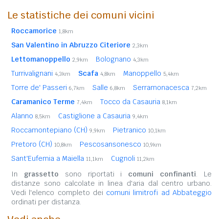
Le statistiche dei comuni vicini
Roccamorice
1,8km
San Valentino in Abruzzo Citeriore
2,3km
Lettomanoppello
Bolognano
2,9km
4,3km
Turrivalignani
Scafa
Manoppello
4,3km
4,8km
5,4km
Torre de' Passeri
Salle
Serramonacesca
6,7km
6,8km
7,2km
Caramanico Terme
Tocco da Casauria
7,4km
8,1km
Alanno
Castiglione a Casauria
8,5km
9,4km
Roccamontepiano (CH)
Pietranico
9,9km
10,1km
Pretoro (CH)
Pescosansonesco
10,8km
10,9km
Sant'Eufemia a Maiella
Cugnoli
11,1km
11,2km
In
grassetto
sono riportati i
comuni confinanti
. Le
distanze sono calcolate in linea d'aria dal centro urbano.
Vedi l'elenco completo dei
comuni limitrofi ad Abbateggio
ordinati per distanza.