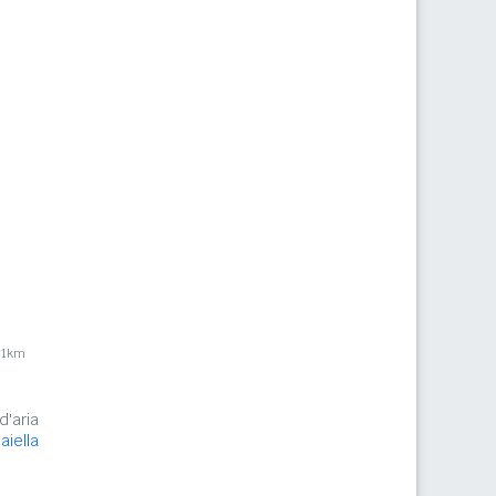
,1km
d'aria
aiella