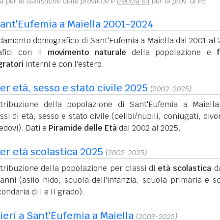
na per le statistiche delle province e
freccia su
per la prov. di PE
ant'Eufemia a Maiella 2001-2024
damento demografico di Sant'Eufemia a Maiella dal 2001 al 
afici con il
movimento naturale
della popolazione e
f
gratori
interni e con l'estero.
r età, sesso e stato civile 2025
(2002-2025)
stribuzione della popolazione di Sant'Eufemia a Maiell
ssi di età, sesso e stato civile (celibi/nubili, coniugati, divo
edovi). Dati e
Piramide delle Età
dal 2002 al 2025.
er età scolastica 2025
(2002-2025)
tribuzione della popolazione per classi di
età scolastica
da
anni (asilo nido, scuola dell'infanzia, scuola primaria e s
ondaria di I e II grado).
nieri a Sant'Eufemia a Maiella
(2003-2025)