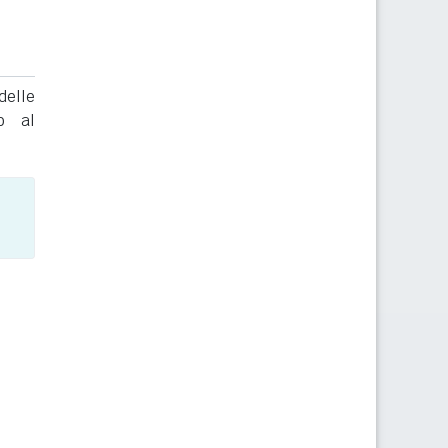
delle
to al