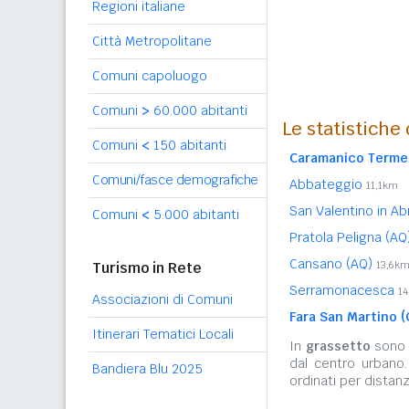
Regioni italiane
Città Metropolitane
Comuni capoluogo
Comuni
>
60.000 abitanti
Le statistiche
Comuni
<
150 abitanti
Caramanico Terme
Comuni/fasce demografiche
Abbateggio
11,1km
San Valentino in Ab
Comuni
<
5.000 abitanti
Pratola Peligna (A
Cansano (AQ)
Turismo in Rete
13,6k
Serramonacesca
1
Associazioni di Comuni
Fara San Martino (
Itinerari Tematici Locali
In
grassetto
sono r
dal centro urbano
Bandiera Blu 2025
ordinati per distanz