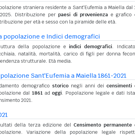
polazione straniera residente a Sant'Eufemia a Maiella dal
 2025. Distribuzione per
paesi di provenienza
e grafico 
tribuzione per età e sesso con la piramide delle età.
a popolazione e Indici demografici
ruttura della popolazione e
indici demografici
. Indicato
chiaia, natalità, mortalità, carico di figli per donna feco
pendenza strutturale. Età media.
polazione Sant'Eufemia a Maiella 1861-2021
damento demografico
storico
negli anni dei
censimenti
d
polazione dal
1861
ad
oggi
. Popolazione legale e dati Ista
nsimento 2021.
021
sultati della terza edizione del
Censimento permanente
d
polazione. Variazione della popolazione legale rispet