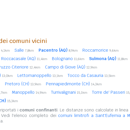
 dei comuni vicini
Salle
Pacentro (AQ)
Roccamorice
4,1km
7,8km
8,9km
9,6km
Roccacasale (AQ)
Bolognano
Sulmona (AQ)
11,4km
11,6km
11,8km
ruzzo Citeriore
Campo di Giove (AQ)
12,4km
12,9km
Q)
Lettomanoppello
Tocco da Casauria
13,0km
13,1km
13,5km
Pretoro (CH)
Pennapiedimonte (CH)
m
13,9km
14,3km
Manoppello
Turrivalignani
Torre de' Passeri
4,7km
14,9km
15,1km
15
CH)
15,3km
iportati i
comuni confinanti
. Le distanze sono calcolate in linea 
. Vedi l'elenco completo dei
comuni limitrofi a Sant'Eufemia a M
a.