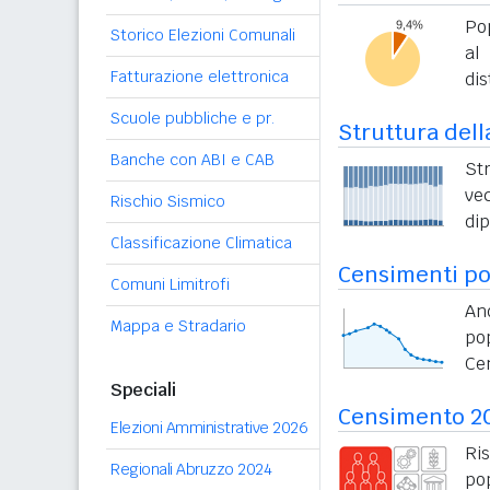
Po
Storico Elezioni Comunali
al
Fatturazione elettronica
dis
Scuole pubbliche e pr.
Struttura dell
Banche con ABI e CAB
St
vec
Rischio Sismico
di
Classificazione Climatica
Censimenti po
Comuni Limitrofi
An
Mappa e Stradario
po
Ce
Speciali
Censimento 2
Elezioni Amministrative 2026
Ri
Regionali Abruzzo 2024
po