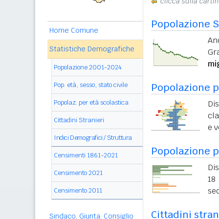
clicca sulla carti
Popolazione S
Home Comune
An
Statistiche Demografiche
Gr
mi
Popolazione 2001-2024
Pop. età, sesso, stato civile
Popolazione pe
Popolaz. per età scolastica
Di
cla
Cittadini Stranieri
e v
Indici Demografici / Struttura
Popolazione p
Censimenti 1861-2021
Dis
Censimento 2021
18 
sec
Censimento 2011
Cittadini stra
Sindaco, Giunta, Consiglio