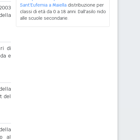
Sant'Eufemia a Maiella
distribuzione per
 2003
classi di età da 0 a 18 anni. Dall'asilo nido
della
alle scuole secondarie.
ri di
nda e
ella
t del
ella
to al