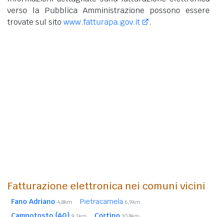
verso la Pubblica Amministrazione possono essere
trovate sul sito
www.fatturapa.gov.it
.
Fatturazione elettronica nei comuni vicini
Fano Adriano
Pietracamela
4,8km
6,9km
Campotosto (AQ)
Cortino
9,1km
10,8km