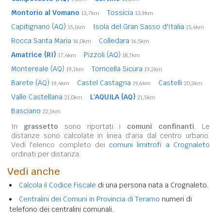
Montorio al Vomano
Tossicia
13,7km
13,9km
Capitignano (AQ)
Isola del Gran Sasso d'Italia
15,1km
15,4km
Rocca Santa Maria
Colledara
16,0km
16,5km
Amatrice (RI)
Pizzoli (AQ)
17,4km
18,7km
Montereale (AQ)
Torricella Sicura
19,1km
19,2km
Barete (AQ)
Castel Castagna
Castelli
19,4km
19,6km
20,3km
Valle Castellana
L'AQUILA (AQ)
21,0km
21,5km
Basciano
22,1km
In
grassetto
sono riportati i
comuni confinanti
. Le
distanze sono calcolate in linea d'aria dal centro urbano.
Vedi l'elenco completo dei
comuni limitrofi a Crognaleto
ordinati per distanza.
Vedi anche
Calcola il Codice Fiscale
di una persona nata a Crognaleto.
Centralini dei Comuni in Provincia di Teramo
numeri di
telefono dei centralini comunali.