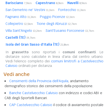
Barisciano
Capestrano
Navelli
7,9km
8,0km
8,9km
San Demetrio ne' Vestini
Fontecchio
11,1km
11,3km
Fagnano Alto
Poggio Picenze
11,3km
12,1km
Collepietro
Tione degli Abruzzi
12,5km
12,7km
Villa Sant'Angelo
Sant'Eusanio Forconese
13,2km
13,7km
Castelli (TE)
19,7km
Isola del Gran Sasso d'Italia (TE)
21,8km
In
grassetto
sono riportati i
comuni confinanti
. Le
distanze sono calcolate in linea d'aria dal centro urbano.
Vedi l'elenco completo dei
comuni limitrofi a Castelvecchio
Calvisio
ordinati per distanza.
Vedi anche
Censimenti della Provincia dell'Aquila
, andamento
demografico storico dei censimenti della popolazione.
Banche Castelvecchio Calvisio
con indirizzo e codici ABI e
CAB degli Sportelli Bancari.
CAP Castelvecchio Calvisio
il codice di avviamento postale