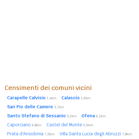
Censimenti dei comuni vicini
Carapelle Calvisio
Calascio
1,4km
1,9km
San Pio delle Camere
3,7km
Santo Stefano di Sessanio
Ofena
5,1km
6,1km
Caporciano
Castel del Monte
6,8km
6,9km
Prata d'Ansidonia
Villa Santa Lucia degli Abruzzi
7,5km
7,8km