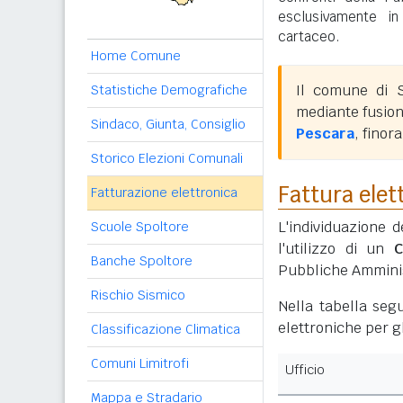
esclusivamente i
cartaceo.
Home Comune
Il comune di 
Statistiche Demografiche
mediante fusion
Sindaco, Giunta, Consiglio
Pescara
, finor
Storico Elezioni Comunali
Fattura elet
Fatturazione elettronica
L'individuazione d
Scuole Spoltore
l'utilizzo di un
C
Banche Spoltore
Pubbliche Amminis
Rischio Sismico
Nella tabella segu
elettroniche per gl
Classificazione Climatica
Comuni Limitrofi
Ufficio
Mappa e Stradario