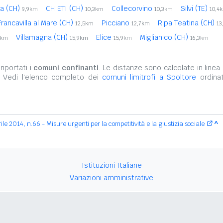
na (CH)
CHIETI (CH)
Collecorvino
Silvi (TE)
9,9km
10,3km
10,3km
10,4
Francavilla al Mare (CH)
Picciano
Ripa Teatina (CH)
12,5km
12,7km
13
Villamagna (CH)
Elice
Miglianico (CH)
4km
15,9km
15,9km
16,3km
iportati i
comuni confinanti
. Le distanze sono calcolate in linea 
. Vedi l'elenco completo dei
comuni limitrofi a Spoltore
ordinat
le 2014, n.66 - Misure urgenti per la competitività e la giustizia sociale
^
Istituzioni Italiane
Variazioni amministrative