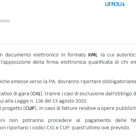
UFN3U4
340684
 documento elettronico in formato
XML
la cui autentic
l'apposizione della firma elettronica qualificata di chi e
niche emesse verso la PA, dovranno riportare obbligatoriam
cativo di gara (
CIG
), tranne i casi di esclusione dall'obbligo d
cui alla Legge n. 136 del 13 agosto 2010;
i progetto (
CUP
), in caso di fatture relative a opere pubblic
oni non potranno procedere al pagamento delle fat
on riportano i codici CIG e CUP, quest'ultimo ove previsto.