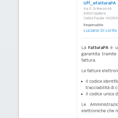
Uff_eFatturaPA
Via G. Di Marzio 66
65010 Spoltore
Codice Fiscale: 00128
Responsabile:
Luciano Di Lorito
La
FatturaPA
è un
garantita tramite 
fattura.
Le fatture elettro
Il codice identifi
tracciabilità di 
Il codice unico d
Le Amministrazi
elettroniche che n