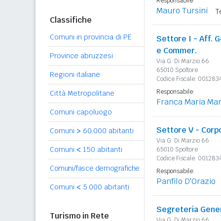
Responsabile:
Mauro Tursini
T
Classifiche
Comuni in provincia di PE
Settore I - Aff. 
e Commer.
Province abruzzesi
Via G. Di Marzio 66
65010 Spoltore
Regioni italiane
Codice Fiscale: 00128
Responsabile:
Città Metropolitane
Franca Maria Mars
Comuni capoluogo
Settore V - Corpo
Comuni
>
60.000 abitanti
Via G. Di Marzio 66
Comuni
<
150 abitanti
65010 Spoltore
Codice Fiscale: 00128
Comuni/fasce demografiche
Responsabile:
Panfilo D'Orazio
Comuni
<
5.000 abitanti
Segreteria Gene
Turismo in Rete
Via G. Di Marzio 66