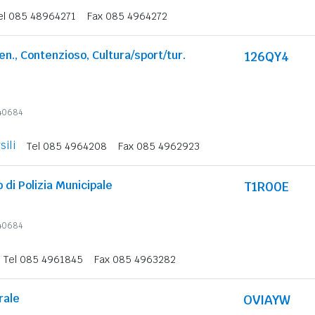
el 085 48964271
Fax 085 4964272
Gen., Contenzioso, Cultura/sport/tur.
126QY4
340684
ili
Tel 085 4964208
Fax 085 4962923
 di Polizia Municipale
T1R00E
340684
Tel 085 4961845
Fax 085 4963282
rale
OVIAYW