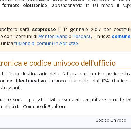
n
formato elettronico
, abbandonando in tal modo il sup
Spoltore sarà
soppresso
il 1° gennaio 2027 per costitui
e con i comuni di
Montesilvano
e
Pescara
, il nuovo
comune 
a unica
fusione di comuni in Abruzzo
.
tronica e codice univoco dell'ufficio
ell'ufficio destinatario della fattura elettronica avviene tr
odice Identificativo Univoco
rilasciato dall'iPA (Indice 
trazioni).
ente sono riportati i dati essenziali da utilizzare nelle fa
i uffici del
Comune di Spoltore
.
Codice Univoco