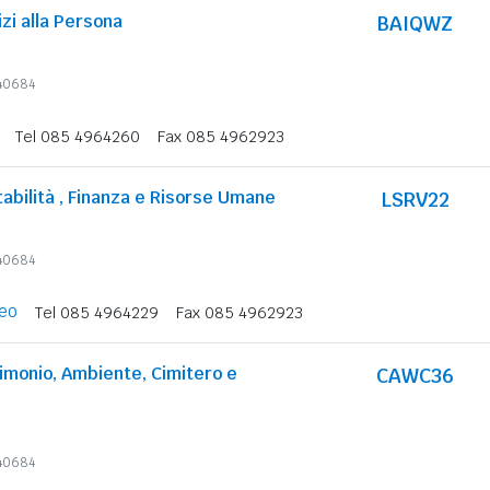
izi alla Persona
BAIQWZ
340684
Tel 085 4964260
Fax 085 4962923
tabilità , Finanza e Risorse Umane
LSRV22
340684
eo
Tel 085 4964229
Fax 085 4962923
rimonio, Ambiente, Cimitero e
CAWC36
340684