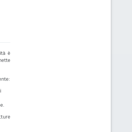
ità è
mette
ente:
i
he.
ture