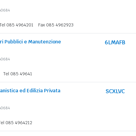
340684
Tel 085 4964201
Fax 085 4962923
ori Pubblici e Manutenzione
6LMAFB
340684
Tel 085 49641
anistica ed Edilizia Privata
SCXLVC
340684
Tel 085 4964212