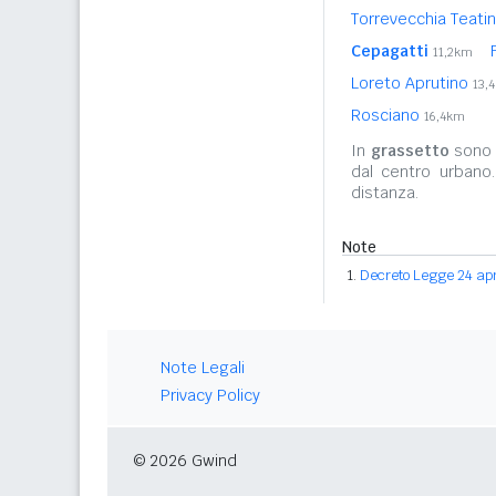
Torrevecchia Teati
Cepagatti
11,2km
Loreto Aprutino
13,
Rosciano
16,4km
In
grassetto
sono r
dal centro urbano
distanza.
Note
Decreto Legge 24 apri
Note Legali
Privacy Policy
© 2026 Gwind