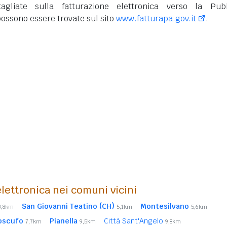
tagliate sulla fatturazione elettronica verso la Pub
ossono essere trovate sul sito
www.fatturapa.gov.it
.
lettronica nei comuni vicini
San Giovanni Teatino (CH)
Montesilvano
3,8km
5,1km
5,6km
oscufo
Pianella
Città Sant'Angelo
7,7km
9,5km
9,8km