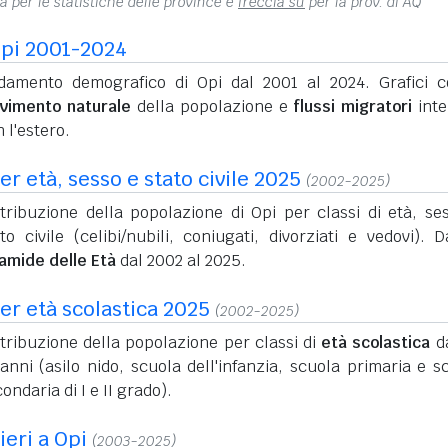
na per le statistiche delle province e
freccia su
per la prov. di AQ
pi 2001-2024
damento demografico di Opi dal 2001 al 2024. Grafici c
vimento naturale
della popolazione e
flussi migratori
inte
 l'estero.
r età, sesso e stato civile 2025
(2002-2025)
stribuzione della popolazione di Opi per classi di età, se
to civile (celibi/nubili, coniugati, divorziati e vedovi). D
ramide delle Età
dal 2002 al 2025.
er età scolastica 2025
(2002-2025)
tribuzione della popolazione per classi di
età scolastica
da
anni (asilo nido, scuola dell'infanzia, scuola primaria e s
ondaria di I e II grado).
ieri a Opi
(2003-2025)