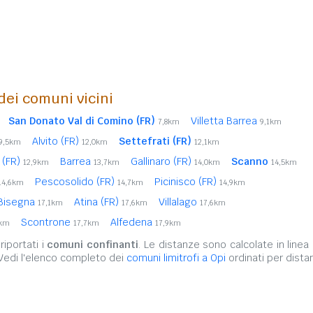
 dei comuni vicini
San Donato Val di Comino (FR)
Villetta Barrea
7,8km
9,1km
Alvito (FR)
Settefrati (FR)
9,5km
12,0km
12,1km
 (FR)
Barrea
Gallinaro (FR)
Scanno
12,9km
13,7km
14,0km
14,5km
Pescosolido (FR)
Picinisco (FR)
14,6km
14,7km
14,9km
Bisegna
Atina (FR)
Villalago
17,1km
17,6km
17,6km
Scontrone
Alfedena
6km
17,7km
17,9km
iportati i
comuni confinanti
. Le distanze sono calcolate in linea 
 Vedi l'elenco completo dei
comuni limitrofi a Opi
ordinati per dista