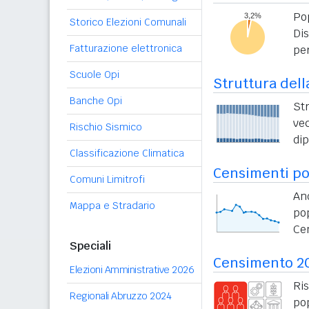
Po
Storico Elezioni Comunali
Di
Fatturazione elettronica
per
Scuole Opi
Struttura dell
Banche Opi
St
vec
Rischio Sismico
di
Classificazione Climatica
Censimenti po
Comuni Limitrofi
An
Mappa e Stradario
po
Ce
Speciali
Censimento 2
Elezioni Amministrative 2026
Ri
Regionali Abruzzo 2024
po