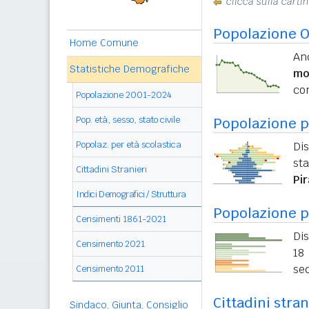
clicca sulla carti
Popolazione O
Home Comune
An
Statistiche Demografiche
mo
con
Popolazione 2001-2024
Pop. età, sesso, stato civile
Popolazione pe
Popolaz. per età scolastica
Di
sta
Cittadini Stranieri
Pi
Indici Demografici / Struttura
Popolazione p
Censimenti 1861-2021
Dis
Censimento 2021
18 
sec
Censimento 2011
Cittadini stran
Sindaco, Giunta, Consiglio