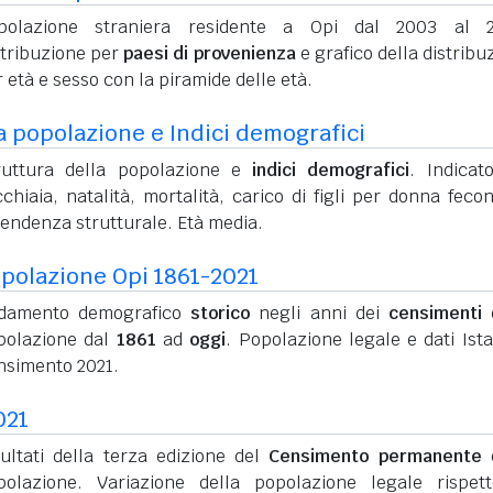
polazione straniera residente a Opi dal 2003 al 2
stribuzione per
paesi di provenienza
e grafico della distribu
 età e sesso con la piramide delle età.
a popolazione e Indici demografici
ruttura della popolazione e
indici demografici
. Indicato
chiaia, natalità, mortalità, carico di figli per donna feco
pendenza strutturale. Età media.
polazione Opi 1861-2021
damento demografico
storico
negli anni dei
censimenti
d
polazione dal
1861
ad
oggi
. Popolazione legale e dati Ista
nsimento 2021.
021
sultati della terza edizione del
Censimento permanente
d
polazione. Variazione della popolazione legale rispet