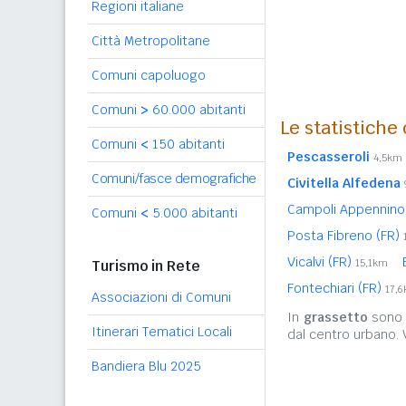
Regioni italiane
Città Metropolitane
Comuni capoluogo
Comuni
>
60.000 abitanti
Le statistiche
Comuni
<
150 abitanti
Pescasseroli
4,5km
Comuni/fasce demografiche
Civitella Alfedena
Campoli Appennino
Comuni
<
5.000 abitanti
Posta Fibreno (FR)
Vicalvi (FR)
Turismo in Rete
15,1km
Fontechiari (FR)
17,
Associazioni di Comuni
In
grassetto
sono r
Itinerari Tematici Locali
dal centro urbano.
Bandiera Blu 2025