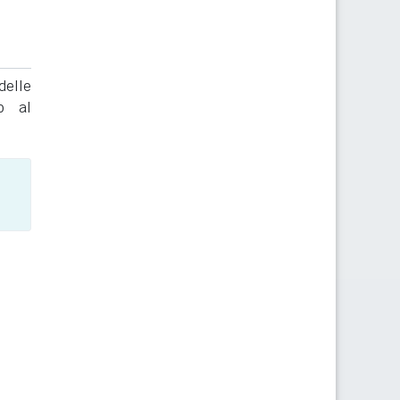
delle
to al