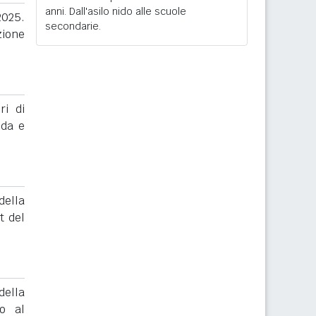
anni. Dall'asilo nido alle scuole
025.
secondarie.
zione
ri di
nda e
ella
t del
ella
to al