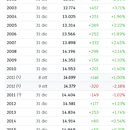
2003
31 dic
12.774
+457
+3,71%
2004
31 dic
13.025
+251
+1,96%
2005
31 dic
13.314
+289
+2,22%
2006
31 dic
13.566
+252
+1,89%
2007
31 dic
13.898
+332
+2,45%
2008
31 dic
14.196
+298
+2,14%
2009
31 dic
14.352
+156
+1,10%
2010
31 dic
14.553
+201
+1,40%
2011
(¹)
8 ott
14.699
+146
+1,00%
2011
(²)
9 ott
14.379
-320
-2,18%
2011
(³)
31 dic
14.404
-149
-1,02%
2012
31 dic
14.581
+177
+1,23%
2013
31 dic
14.834
+253
+1,74%
2014
31 dic
14.914
+80
+0,54%
2015
31 dic
14.969
+55
+0,37%