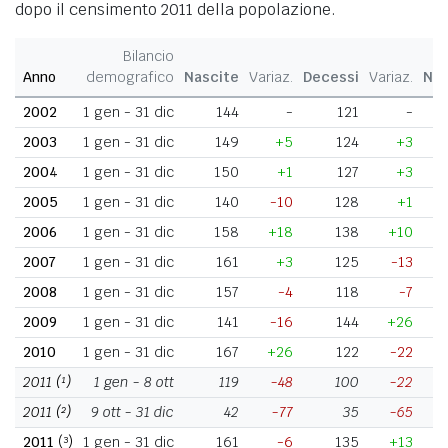
dopo il censimento 2011 della popolazione.
Bilancio
Anno
demografico
Nascite
Variaz.
Decessi
Variaz.
Nat
2002
1 gen - 31 dic
144
-
121
-
2003
1 gen - 31 dic
149
+5
124
+3
2004
1 gen - 31 dic
150
+1
127
+3
2005
1 gen - 31 dic
140
-10
128
+1
2006
1 gen - 31 dic
158
+18
138
+10
2007
1 gen - 31 dic
161
+3
125
-13
2008
1 gen - 31 dic
157
-4
118
-7
2009
1 gen - 31 dic
141
-16
144
+26
2010
1 gen - 31 dic
167
+26
122
-22
2011
(¹)
1 gen - 8 ott
119
-48
100
-22
2011
(²)
9 ott - 31 dic
42
-77
35
-65
2011
(³)
1 gen - 31 dic
161
-6
135
+13