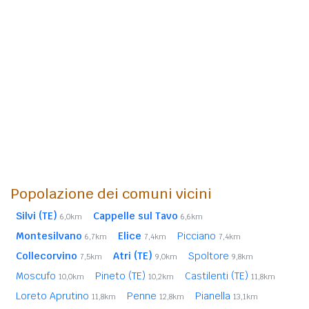
Popolazione dei comuni vicini
Silvi (TE)
Cappelle sul Tavo
6,0km
6,6km
Montesilvano
Elice
Picciano
6,7km
7,4km
7,4km
Collecorvino
Atri (TE)
Spoltore
7,5km
9,0km
9,8km
Moscufo
Pineto (TE)
Castilenti (TE)
10,0km
10,2km
11,8km
Loreto Aprutino
Penne
Pianella
11,8km
12,8km
13,1km