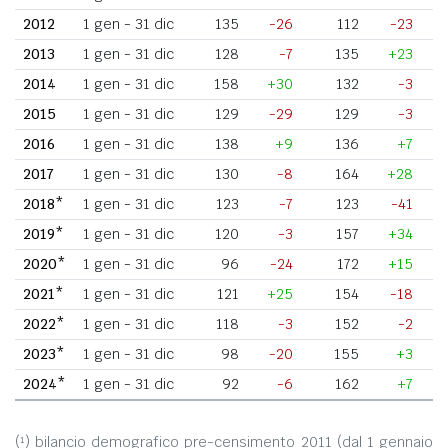
2012
1 gen - 31 dic
135
-26
112
-23
2013
1 gen - 31 dic
128
-7
135
+23
2014
1 gen - 31 dic
158
+30
132
-3
2015
1 gen - 31 dic
129
-29
129
-3
2016
1 gen - 31 dic
138
+9
136
+7
2017
1 gen - 31 dic
130
-8
164
+28
2018*
1 gen - 31 dic
123
-7
123
-41
2019*
1 gen - 31 dic
120
-3
157
+34
2020*
1 gen - 31 dic
96
-24
172
+15
2021*
1 gen - 31 dic
121
+25
154
-18
2022*
1 gen - 31 dic
118
-3
152
-2
2023*
1 gen - 31 dic
98
-20
155
+3
2024*
1 gen - 31 dic
92
-6
162
+7
(¹) bilancio demografico pre-censimento 2011 (dal 1 gennaio