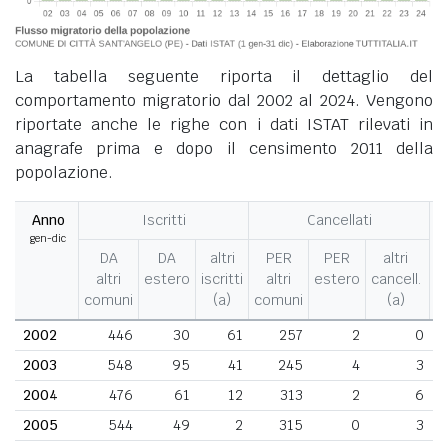
La tabella seguente riporta il dettaglio del
comportamento migratorio dal 2002 al 2024. Vengono
riportate anche le righe con i dati ISTAT rilevati in
anagrafe prima e dopo il censimento 2011 della
popolazione.
Anno
Iscritti
Cancellati
gen-dic
M
DA
DA
altri
PER
PER
altri
altri
estero
iscritti
altri
estero
cancell.
comuni
(a)
comuni
(a)
2002
446
30
61
257
2
0
2003
548
95
41
245
4
3
2004
476
61
12
313
2
6
2005
544
49
2
315
0
3