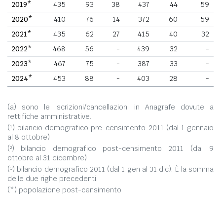
2019*
435
93
38
437
44
59
2020*
410
76
14
372
60
59
2021*
435
62
27
415
40
32
2022*
468
56
-
439
32
-
2023*
467
75
-
387
33
-
2024*
453
88
-
403
28
-
(a) sono le iscrizioni/cancellazioni in Anagrafe dovute a
rettifiche amministrative.
(¹) bilancio demografico pre-censimento 2011 (dal 1 gennaio
al 8 ottobre)
(²) bilancio demografico post-censimento 2011 (dal 9
ottobre al 31 dicembre)
(³) bilancio demografico 2011 (dal 1 gen al 31 dic). È la somma
delle due righe precedenti.
(*) popolazione post-censimento