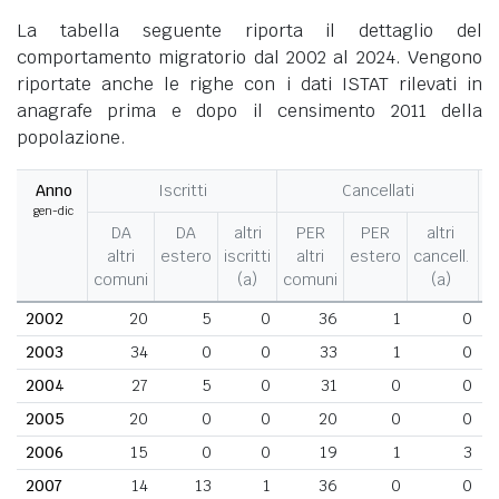
La tabella seguente riporta il dettaglio del
comportamento migratorio dal 2002 al 2024. Vengono
riportate anche le righe con i dati ISTAT rilevati in
anagrafe prima e dopo il censimento 2011 della
popolazione.
Anno
Iscritti
Cancellati
gen-dic
M
DA
DA
altri
PER
PER
altri
altri
estero
iscritti
altri
estero
cancell.
comuni
(a)
comuni
(a)
2002
20
5
0
36
1
0
2003
34
0
0
33
1
0
2004
27
5
0
31
0
0
2005
20
0
0
20
0
0
2006
15
0
0
19
1
3
2007
14
13
1
36
0
0