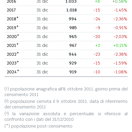
2016
31 dic
1.033
+6
+0,58%
2017
31 dic
1.018
-15
-1,45%
2018*
31 dic
994
-24
-2,36%
2019*
31 dic
985
-9
-0,91%
2020*
31 dic
965
-20
-2,03%
2021*
31 dic
967
+2
+0,21%
2022*
31 dic
944
-23
-2,38%
2023*
31 dic
929
-15
-1,59%
2024*
31 dic
919
-10
-1,08%
(¹) popolazione anagrafica all'8 ottobre 2011, giorno prima del
censimento 2011
(²) popolazione censita il 9 ottobre 2011, data di riferimento
del censimento 2011
(³) la variazione assoluta e percentuale si riferisce al
confronto con i dati del 31/12/2010
(*) popolazione post-censimento