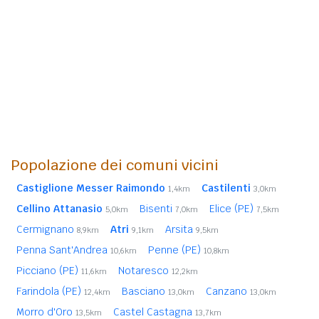
Popolazione dei comuni vicini
Castiglione Messer Raimondo
Castilenti
1,4km
3,0km
Cellino Attanasio
Bisenti
Elice (PE)
5,0km
7,0km
7,5km
Cermignano
Atri
Arsita
8,9km
9,1km
9,5km
Penna Sant'Andrea
Penne (PE)
10,6km
10,8km
Picciano (PE)
Notaresco
11,6km
12,2km
Farindola (PE)
Basciano
Canzano
12,4km
13,0km
13,0km
Morro d'Oro
Castel Castagna
13,5km
13,7km