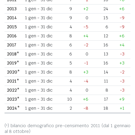
2013
1 gen - 31 dic
9
+2
24
+6
2014
1 gen - 31 dic
9
0
15
-9
2015
1 gen - 31 dic
4
-5
6
-9
2016
1 gen - 31 dic
8
+4
12
+6
2017
1 gen - 31 dic
6
-2
16
+4
2018*
1 gen - 31 dic
6
0
13
-3
2019*
1 gen - 31 dic
5
-1
16
+3
2020*
1 gen - 31 dic
8
+3
14
-2
2021*
1 gen - 31 dic
4
-4
11
-3
2022*
1 gen - 31 dic
4
0
8
-3
2023*
1 gen - 31 dic
10
+6
17
+9
2024*
1 gen - 31 dic
2
-8
18
+1
(¹) bilancio demografico pre-censimento 2011 (dal 1 gennaio
al 8 ottobre)