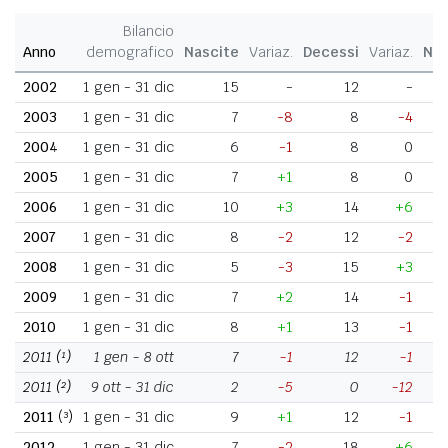
Bilancio
Anno
demografico
Nascite
Variaz.
Decessi
Variaz.
Nat
2002
1 gen - 31 dic
15
-
12
-
2003
1 gen - 31 dic
7
-8
8
-4
2004
1 gen - 31 dic
6
-1
8
0
2005
1 gen - 31 dic
7
+1
8
0
2006
1 gen - 31 dic
10
+3
14
+6
2007
1 gen - 31 dic
8
-2
12
-2
2008
1 gen - 31 dic
5
-3
15
+3
2009
1 gen - 31 dic
7
+2
14
-1
2010
1 gen - 31 dic
8
+1
13
-1
2011
(¹)
1 gen - 8 ott
7
-1
12
-1
2011
(²)
9 ott - 31 dic
2
-5
0
-12
2011
(³)
1 gen - 31 dic
9
+1
12
-1
2012
1 gen - 31 dic
7
-2
18
+6