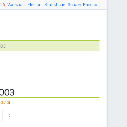
026
Variazioni
Elezioni
Statistiche
Scuole
Banche
003
2003
ividi
2011
2012
2013
2014
2015
2016