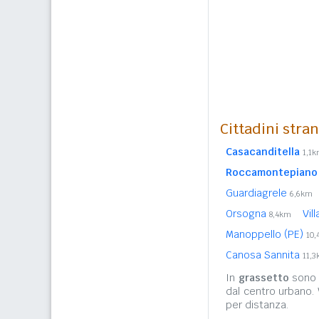
Cittadini stra
Casacanditella
1,1
Roccamontepiano
Guardiagrele
6,6km
Orsogna
Vil
8,4km
Manoppello (PE)
10
Canosa Sannita
11,
In
grassetto
sono r
dal centro urbano.
per distanza.