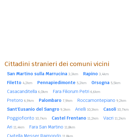
Cittadini stranieri dei comuni vicini
San Martino sulla Marrucina
Rapino
3,3km
3,4km
Filetto
Pennapiedimonte
Orsogna
4,2km
5,2km
5,5km
Casacanditella
Fara Filiorum Petri
6,0km
6,6km
Pretoro
Palombaro
Roccamontepiano
6,9km
7,9km
9,2km
Sant'Eusanio del Sangro
Arielli
Casoli
9,3km
10,3km
10,7km
Poggiofiorito
Castel Frentano
Vacri
10,7km
11,2km
11,2km
Ari
Fara San Martino
11,4km
11,8km
Civitella Messer Raimondo
11,8km