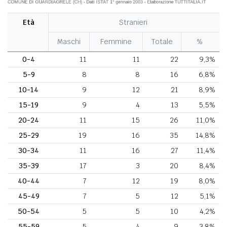
Età
Stranieri
Maschi
Femmine
Totale
%
0-4
11
11
22
9,3%
5-9
8
8
16
6,8%
10-14
9
12
21
8,9%
15-19
9
4
13
5,5%
20-24
11
15
26
11,0%
25-29
19
16
35
14,8%
30-34
11
16
27
11,4%
35-39
17
3
20
8,4%
40-44
7
12
19
8,0%
45-49
7
5
12
5,1%
50-54
5
5
10
4,2%
55-59
5
4
9
3,8%