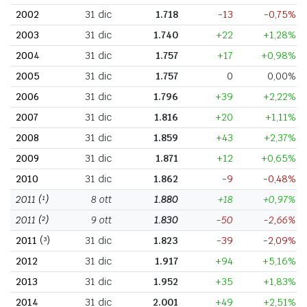
2002
31 dic
1.718
-13
-0,75%
2003
31 dic
1.740
+22
+1,28%
2004
31 dic
1.757
+17
+0,98%
2005
31 dic
1.757
0
0,00%
2006
31 dic
1.796
+39
+2,22%
2007
31 dic
1.816
+20
+1,11%
2008
31 dic
1.859
+43
+2,37%
2009
31 dic
1.871
+12
+0,65%
2010
31 dic
1.862
-9
-0,48%
2011
(¹)
8 ott
1.880
+18
+0,97%
2011
(²)
9 ott
1.830
-50
-2,66%
2011
(³)
31 dic
1.823
-39
-2,09%
2012
31 dic
1.917
+94
+5,16%
2013
31 dic
1.952
+35
+1,83%
2014
31 dic
2.001
+49
+2,51%