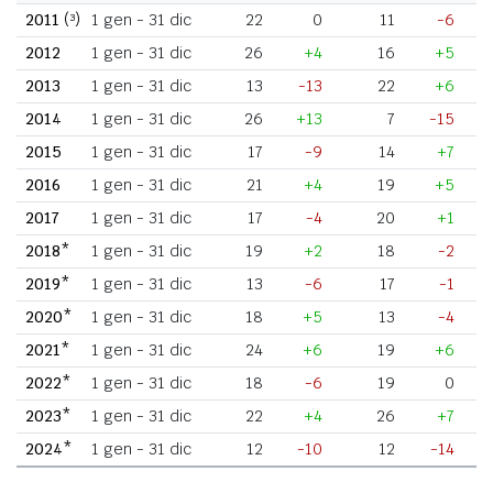
2011
(³)
1 gen - 31 dic
22
0
11
-6
2012
1 gen - 31 dic
26
+4
16
+5
2013
1 gen - 31 dic
13
-13
22
+6
2014
1 gen - 31 dic
26
+13
7
-15
2015
1 gen - 31 dic
17
-9
14
+7
2016
1 gen - 31 dic
21
+4
19
+5
2017
1 gen - 31 dic
17
-4
20
+1
2018*
1 gen - 31 dic
19
+2
18
-2
2019*
1 gen - 31 dic
13
-6
17
-1
2020*
1 gen - 31 dic
18
+5
13
-4
2021*
1 gen - 31 dic
24
+6
19
+6
2022*
1 gen - 31 dic
18
-6
19
0
2023*
1 gen - 31 dic
22
+4
26
+7
2024*
1 gen - 31 dic
12
-10
12
-14