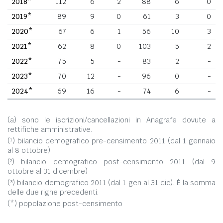
2018*
112
6
2
88
6
0
2019*
89
9
0
61
3
0
2020*
67
6
1
56
10
3
2021*
62
8
0
103
5
2
2022*
75
5
-
83
2
-
2023*
70
12
-
96
0
-
2024*
69
16
-
74
6
-
(a) sono le iscrizioni/cancellazioni in Anagrafe dovute a
rettifiche amministrative.
(¹) bilancio demografico pre-censimento 2011 (dal 1 gennaio
al 8 ottobre)
(²) bilancio demografico post-censimento 2011 (dal 9
ottobre al 31 dicembre)
(³) bilancio demografico 2011 (dal 1 gen al 31 dic). È la somma
delle due righe precedenti.
(*) popolazione post-censimento