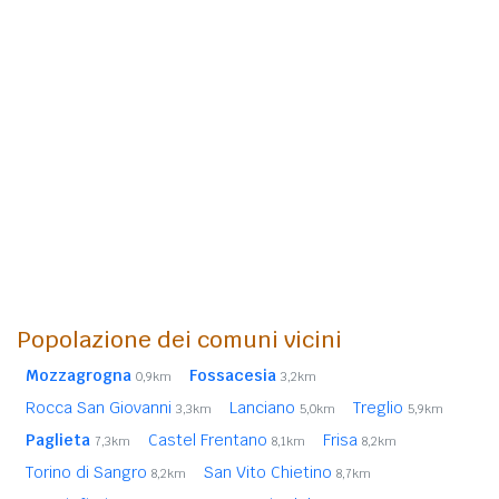
Popolazione dei comuni vicini
Mozzagrogna
Fossacesia
0,9km
3,2km
Rocca San Giovanni
Lanciano
Treglio
3,3km
5,0km
5,9km
Paglieta
Castel Frentano
Frisa
7,3km
8,1km
8,2km
Torino di Sangro
San Vito Chietino
8,2km
8,7km