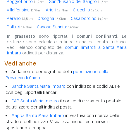
Poggiofiorito
Sant'Eusanio del Sangro
11,2km
11,4km
Villalfonsina
Arielli
Crecchio
11,9km
12,7km
13,1km
Perano
Orsogna
Casalbordino
13,5km
14,0km
14,3km
Pollutri
Canosa Sannita
14,7km
14,9km
In
grassetto
sono riportati i
comuni confinanti
. Le
distanze sono calcolate in linea d'aria dal centro urbano.
Vedi l'elenco completo dei
comuni limitrofi a Santa Maria
Imbaro
ordinati per distanza.
Vedi anche
Andamento demografico della
popolazione della
Provincia di Chieti
.
Banche Santa Maria Imbaro
con indirizzo e codici ABI e
CAB degli Sportelli Bancari.
CAP Santa Maria Imbaro
il codice di avviamento postale
da utilizzare per gli indirizzi postali.
Mappa Santa Maria Imbaro
interattiva con ricerca delle
strade e dell'indirizzo. Visualizza anche i comuni vicini
spostando la mappa.