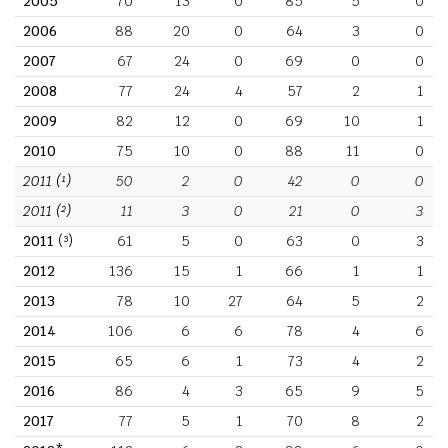
2005
70
13
0
85
5
0
2006
88
20
0
64
3
0
2007
67
24
0
69
0
0
2008
77
24
4
57
2
1
2009
82
12
0
69
10
1
2010
75
10
0
88
11
0
2011
(¹)
50
2
0
42
0
0
2011
(²)
11
3
0
21
0
3
2011
(³)
61
5
0
63
0
3
2012
136
15
1
66
1
1
2013
78
10
27
64
5
2
2014
106
6
6
78
4
6
2015
65
6
1
73
4
2
2016
86
4
3
65
9
5
2017
77
5
1
70
8
2