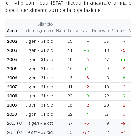
le righe con i dati ISTAT rilevati in anagrafe prima e
dopo il censimento 2011 della popolazione.
Bilancio
Anno
demografico
Nascite
Variaz.
Decessi
Variaz.
Nat
2002
1 gen - 31 dic
15
-
18
-
2003
1 gen - 31 dic
21
+6
13
-5
2004
1 gen - 31 dic
15
-6
17
+4
2005
1 gen - 31 dic
16
+1
9
-8
2006
1 gen - 31 dic
13
-3
15
+6
2007
1 gen - 31 dic
11
-2
13
-2
2008
1 gen - 31 dic
20
+9
22
+9
2009
1 gen - 31 dic
18
-2
20
-2
2010
1 gen - 31 dic
22
+4
17
-3
2011
(¹)
1 gen - 8 ott
17
-5
9
-8
2011
(²)
9 ott - 31 dic
5
-12
2
-7