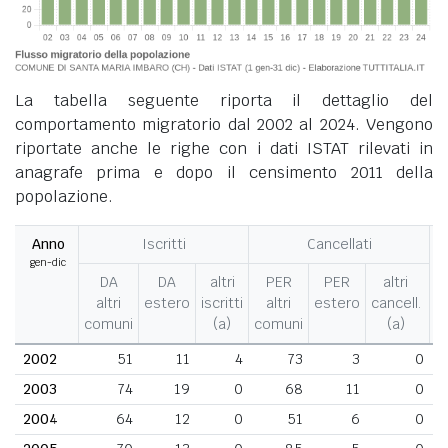
La tabella seguente riporta il dettaglio del
comportamento migratorio dal 2002 al 2024. Vengono
riportate anche le righe con i dati ISTAT rilevati in
anagrafe prima e dopo il censimento 2011 della
popolazione.
Anno
Iscritti
Cancellati
gen-dic
M
DA
DA
altri
PER
PER
altri
altri
estero
iscritti
altri
estero
cancell.
comuni
(a)
comuni
(a)
2002
51
11
4
73
3
0
2003
74
19
0
68
11
0
2004
64
12
0
51
6
0