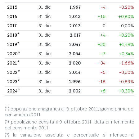
2015
31 dic
1.997
-4
-0,20%
2016
31 dic
2.013
+16
+0,80%
2017
31 dic
2.013
0
0,00%
2018*
31 dic
2.017
+4
+0,20%
2019*
31 dic
2.047
+30
+1,49%
2020*
31 dic
2.054
+7
+0,34%
2021*
31 dic
2.020
-34
-1,66%
2022*
31 dic
2.014
-6
-0,30%
2023*
31 dic
1.996
-18
-0,89%
2024*
31 dic
2.002
+6
+0,30%
(¹) popolazione anagrafica all'8 ottobre 2011, giorno prima del
censimento 2011
(²) popolazione censita il 9 ottobre 2011, data di riferimento
del censimento 2011
(³) la variazione assoluta e percentuale si riferisce al