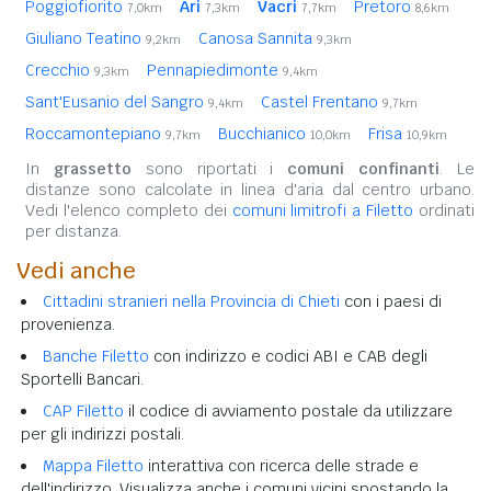
Poggiofiorito
Ari
Vacri
Pretoro
7,0km
7,3km
7,7km
8,6km
Giuliano Teatino
Canosa Sannita
9,2km
9,3km
Crecchio
Pennapiedimonte
9,3km
9,4km
Sant'Eusanio del Sangro
Castel Frentano
9,4km
9,7km
Roccamontepiano
Bucchianico
Frisa
9,7km
10,0km
10,9km
In
grassetto
sono riportati i
comuni confinanti
. Le
distanze sono calcolate in linea d'aria dal centro urbano.
Vedi l'elenco completo dei
comuni limitrofi a Filetto
ordinati
per distanza.
Vedi anche
Cittadini stranieri nella Provincia di Chieti
con i paesi di
provenienza.
Banche Filetto
con indirizzo e codici ABI e CAB degli
Sportelli Bancari.
CAP Filetto
il codice di avviamento postale da utilizzare
per gli indirizzi postali.
Mappa Filetto
interattiva con ricerca delle strade e
dell'indirizzo. Visualizza anche i comuni vicini spostando la