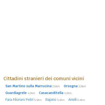
Cittadini stranieri dei comuni vicini
San Martino sulla Marrucina
Orsogna
2,6km
3,0km
Guardiagrele
Casacanditella
4,2km
4,3km
Fara Filiorum Petri
Rapino
Arielli
5,4km
5,4km
6,4km