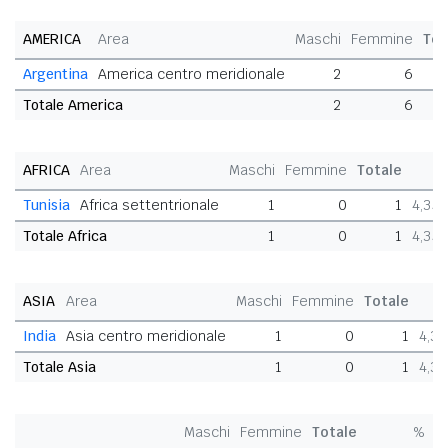
AMERICA
Area
Maschi
Femmine
Tot
Argentina
America centro meridionale
2
6
Totale America
2
6
AFRICA
Area
Maschi
Femmine
Totale
Tunisia
Africa settentrionale
1
0
1
4,35
Totale Africa
1
0
1
4,35
ASIA
Area
Maschi
Femmine
Totale
India
Asia centro meridionale
1
0
1
4,3
Totale Asia
1
0
1
4,3
Maschi
Femmine
Totale
%