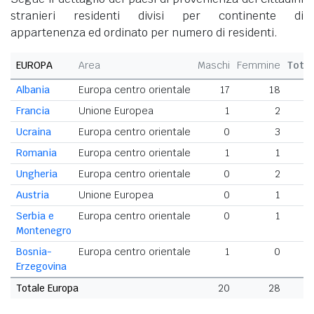
stranieri residenti divisi per continente di
appartenenza ed ordinato per numero di residenti.
EUROPA
Area
Maschi
Femmine
Total
Albania
Europa centro orientale
17
18
3
Francia
Unione Europea
1
2
Ucraina
Europa centro orientale
0
3
Romania
Europa centro orientale
1
1
Ungheria
Europa centro orientale
0
2
Austria
Unione Europea
0
1
Serbia e
Europa centro orientale
0
1
Montenegro
Bosnia-
Europa centro orientale
1
0
Erzegovina
Totale Europa
20
28
4