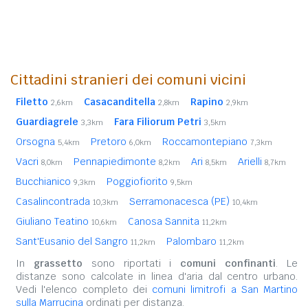
Cittadini stranieri dei comuni vicini
Filetto
Casacanditella
Rapino
2,6km
2,8km
2,9km
Guardiagrele
Fara Filiorum Petri
3,3km
3,5km
Orsogna
Pretoro
Roccamontepiano
5,4km
6,0km
7,3km
Vacri
Pennapiedimonte
Ari
Arielli
8,0km
8,2km
8,5km
8,7km
Bucchianico
Poggiofiorito
9,3km
9,5km
Casalincontrada
Serramonacesca (PE)
10,3km
10,4km
Giuliano Teatino
Canosa Sannita
10,6km
11,2km
Sant'Eusanio del Sangro
Palombaro
11,2km
11,2km
In
grassetto
sono riportati i
comuni confinanti
. Le
distanze sono calcolate in linea d'aria dal centro urbano.
Vedi l'elenco completo dei
comuni limitrofi a San Martino
sulla Marrucina
ordinati per distanza.