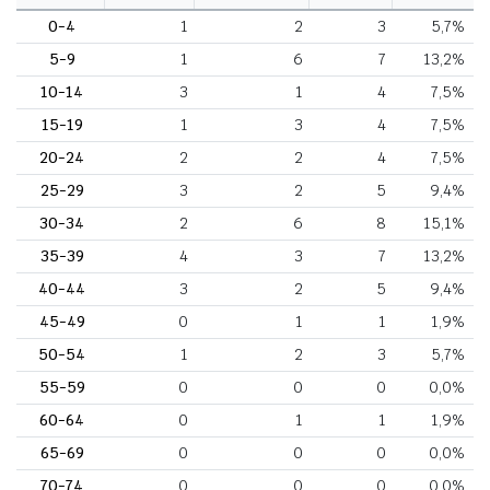
0-4
1
2
3
5,7%
5-9
1
6
7
13,2%
10-14
3
1
4
7,5%
15-19
1
3
4
7,5%
20-24
2
2
4
7,5%
25-29
3
2
5
9,4%
30-34
2
6
8
15,1%
35-39
4
3
7
13,2%
40-44
3
2
5
9,4%
45-49
0
1
1
1,9%
50-54
1
2
3
5,7%
55-59
0
0
0
0,0%
60-64
0
1
1
1,9%
65-69
0
0
0
0,0%
70-74
0
0
0
0,0%