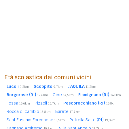
Età scolastica dei comuni vicini
Lucoli
Scoppito
L'AQUILA
3,2km
9,7km
11,3km
Borgorose (RI)
Ocre
Fiamignano (RI)
12,6km
14,5km
14,8km
Fossa
Pizzoli
Pescorocchiano (RI)
15,6km
15,7km
15,8km
Rocca di Cambio
Barete
16,8km
17,7km
Sant'Eusanio Forconese
Petrella Salto (RI)
18,5km
19,0km
Cagnano Amiterno
Villa Sant'Angelo
19,3km
19,7km