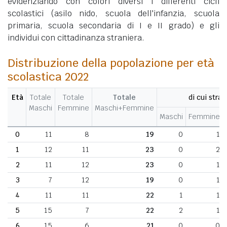
evidenziando con colori diversi i differenti cicli
scolastici (asilo nido, scuola dell'infanzia, scuola
primaria, scuola secondaria di I e II grado) e gli
individui con cittadinanza straniera.
Distribuzione della popolazione per età
scolastica 2022
Età
Totale
Totale
Totale
di cui stran
Maschi
Femmine
Maschi+Femmine
Maschi
Femmine
0
11
8
19
0
1
1
12
11
23
0
2
2
11
12
23
0
1
3
7
12
19
0
1
4
11
11
22
1
1
5
15
7
22
2
1
6
15
6
21
0
0