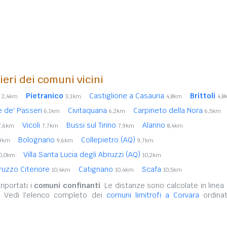
nieri dei comuni vicini
Pietranico
Castiglione a Casauria
Brittoli
2,4km
3,1km
4,8km
4,8
e de' Passeri
Civitaquana
Carpineto della Nora
6,1km
6,2km
6,5km
Vicoli
Bussi sul Tirino
Alanno
7,6km
7,7km
7,9km
8,4km
Bolognano
Collepietro (AQ)
,9km
9,6km
9,7km
Villa Santa Lucia degli Abruzzi (AQ)
0,0km
10,2km
ruzzo Citeriore
Catignano
Scafa
10,4km
10,4km
10,5km
iportati i
comuni confinanti
. Le distanze sono calcolate in linea 
. Vedi l'elenco completo dei
comuni limitrofi a Corvara
ordinat