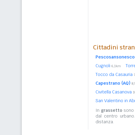
Cittadini stra
Pescosansonesco
Cugnoli
Torr
6,1km
Tocco da Casauria
Capestrano (AQ)
8
Civitella Casanova
1
San Valentino in Ab
In
grassetto
sono r
dal centro urbano
distanza.