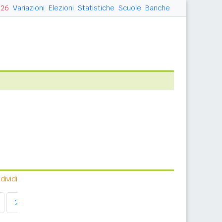
026
Variazioni
Elezioni
Statistiche
Scuole
Banche
ividi
2011
2012
2013
2014
2015
2016