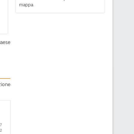
mappa.
paese
zione