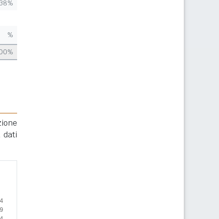
,38%
%
,00%
zione
 dati