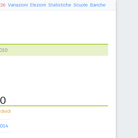
026
Variazioni
Elezioni
Statistiche
Scuole
Banche
2010
10
ividi
2014
2015
2016
2017
2018
2019
20