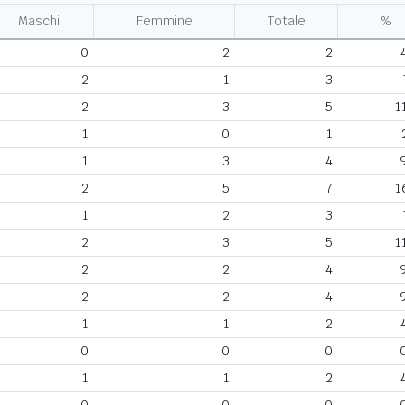
Maschi
Femmine
Totale
%
0
2
2
2
1
3
2
3
5
1
1
0
1
1
3
4
2
5
7
1
1
2
3
2
3
5
1
2
2
4
2
2
4
1
1
2
0
0
0
1
1
2