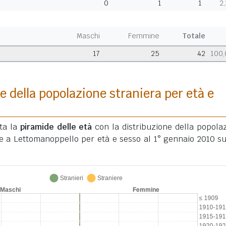
0
1
1
2
Maschi
Femmine
Totale
17
25
42
100
e della popolazione straniera per età e
ata la
piramide delle età
con la distribuzione della popola
te a Lettomanoppello per età e sesso al 1° gennaio 2010 su