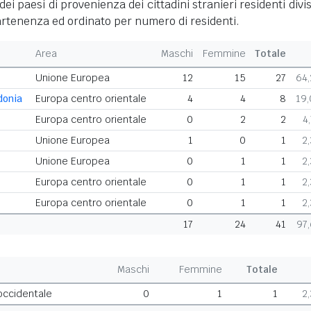
dei paesi di provenienza dei cittadini stranieri residenti divis
rtenenza ed ordinato per numero di residenti.
Area
Maschi
Femmine
Totale
Unione Europea
12
15
27
64
donia
Europa centro orientale
4
4
8
19
Europa centro orientale
0
2
2
4
Unione Europea
1
0
1
2
Unione Europea
0
1
1
2
Europa centro orientale
0
1
1
2
Europa centro orientale
0
1
1
2
17
24
41
97
Maschi
Femmine
Totale
 occidentale
0
1
1
2