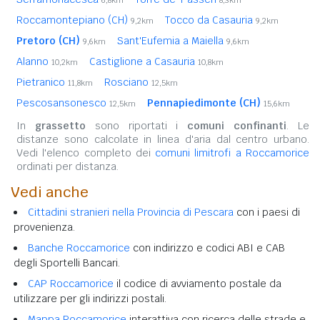
6,8km
8,3km
Roccamontepiano (CH)
Tocco da Casauria
9,2km
9,2km
Pretoro (CH)
Sant'Eufemia a Maiella
9,6km
9,6km
Alanno
Castiglione a Casauria
10,2km
10,8km
Pietranico
Rosciano
11,8km
12,5km
Pescosansonesco
Pennapiedimonte (CH)
12,5km
15,6km
In
grassetto
sono riportati i
comuni confinanti
. Le
distanze sono calcolate in linea d'aria dal centro urbano.
Vedi l'elenco completo dei
comuni limitrofi a Roccamorice
ordinati per distanza.
Vedi anche
Cittadini stranieri nella Provincia di Pescara
con i paesi di
provenienza.
Banche Roccamorice
con indirizzo e codici ABI e CAB
degli Sportelli Bancari.
CAP Roccamorice
il codice di avviamento postale da
utilizzare per gli indirizzi postali.
Mappa Roccamorice
interattiva con ricerca delle strade e