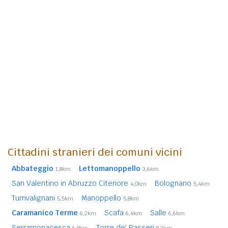
Cittadini stranieri dei comuni vicini
Abbateggio
Lettomanoppello
1,8km
3,6km
San Valentino in Abruzzo Citeriore
Bolognano
4,0km
5,4km
Turrivalignani
Manoppello
5,5km
5,8km
Caramanico Terme
Scafa
Salle
6,2km
6,4km
6,6km
Serramonacesca
Torre de' Passeri