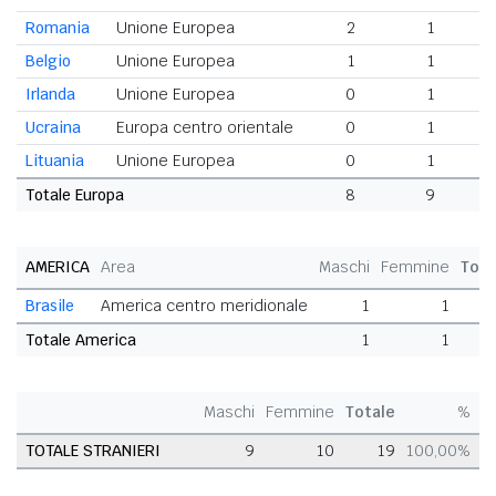
Romania
Unione Europea
2
1
Belgio
Unione Europea
1
1
Irlanda
Unione Europea
0
1
Ucraina
Europa centro orientale
0
1
Lituania
Unione Europea
0
1
Totale Europa
8
9
1
AMERICA
Area
Maschi
Femmine
Tota
Brasile
America centro meridionale
1
1
Totale America
1
1
Maschi
Femmine
Totale
%
TOTALE STRANIERI
9
10
19
100,00%