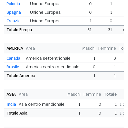
Polonia
Unione Europea
0
1
Spagna
Unione Europea
0
1
Croazia
Unione Europea
1
0
Totale Europa
31
31
6
AMERICA
Area
Maschi
Femmine
Tota
Canada
America settentrionale
1
0
Brasile
America centro meridionale
0
1
Totale America
1
1
ASIA
Area
Maschi
Femmine
Totale
India
Asia centro meridionale
1
0
1
1,5
Totale Asia
1
0
1
1,5