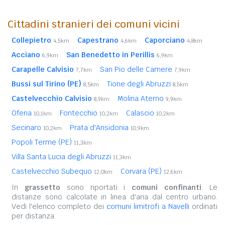
Cittadini stranieri dei comuni vicini
Collepietro
Capestrano
Caporciano
4,5km
4,6km
4,8km
Acciano
San Benedetto in Perillis
6,9km
6,9km
Carapelle Calvisio
San Pio delle Camere
7,7km
7,9km
Bussi sul Tirino (PE)
Tione degli Abruzzi
8,5km
8,5km
Castelvecchio Calvisio
Molina Aterno
8,9km
9,9km
Ofena
Fontecchio
Calascio
10,1km
10,2km
10,2km
Secinaro
Prata d'Ansidonia
10,2km
10,9km
Popoli Terme (PE)
11,3km
Villa Santa Lucia degli Abruzzi
11,3km
Castelvecchio Subequo
Corvara (PE)
12,0km
12,6km
In
grassetto
sono riportati i
comuni confinanti
. Le
distanze sono calcolate in linea d'aria dal centro urbano.
Vedi l'elenco completo dei
comuni limitrofi a Navelli
ordinati
per distanza.