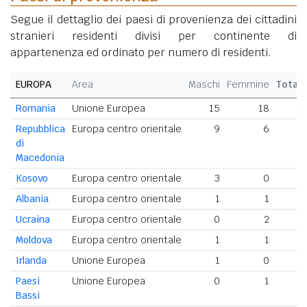
Segue il dettaglio dei paesi di provenienza dei cittadini
stranieri residenti divisi per continente di
appartenenza ed ordinato per numero di residenti.
EUROPA
Area
Maschi
Femmine
Total
Romania
Unione Europea
15
18
3
Repubblica
Europa centro orientale
9
6
1
di
Macedonia
Kosovo
Europa centro orientale
3
0
Albania
Europa centro orientale
1
1
Ucraina
Europa centro orientale
0
2
Moldova
Europa centro orientale
1
1
Irlanda
Unione Europea
1
0
Paesi
Unione Europea
0
1
Bassi