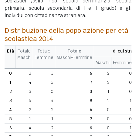
scolastici (asilo nido, scuola dell'infanzia, scuola
primaria, scuola secondaria di I e II grado) e gli
individui con cittadinanza straniera.
Distribuzione della popolazione per età
scolastica 2014
Età
Totale
Totale
Totale
di cui stran
Maschi
Femmine
Maschi+Femmine
Maschi
Femmine
0
3
3
6
2
0
1
4
3
7
2
0
2
3
0
3
1
0
3
5
4
9
2
1
4
2
2
4
0
1
5
1
1
2
0
0
6
4
2
6
0
1