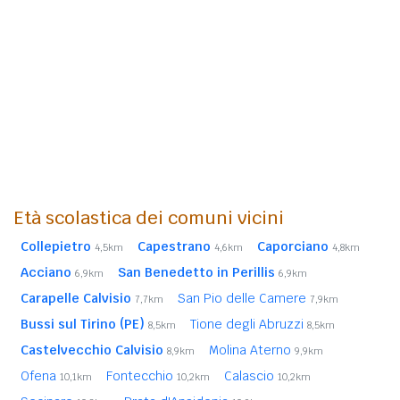
Età scolastica dei comuni vicini
Collepietro
Capestrano
Caporciano
4,5km
4,6km
4,8km
Acciano
San Benedetto in Perillis
6,9km
6,9km
Carapelle Calvisio
San Pio delle Camere
7,7km
7,9km
Bussi sul Tirino (PE)
Tione degli Abruzzi
8,5km
8,5km
Castelvecchio Calvisio
Molina Aterno
8,9km
9,9km
Ofena
Fontecchio
Calascio
10,1km
10,2km
10,2km