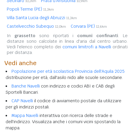
Secinaro
Prata d'Ansidonia
10,2km
10,9km
Popoli Terme (PE)
11,3km
Villa Santa Lucia degli Abruzzi
11,3km
Castelvecchio Subequo
Corvara (PE)
12,0km
12,6km
In
grassetto
sono riportati i
comuni confinanti
. Le
distanze sono calcolate in linea d'aria dal centro urbano.
Vedi l'elenco completo dei
comuni limitrofi a Navelli
ordinati
per distanza.
Vedi anche
Popolazione per età scolastica Provincia dell'Aquila 2025
distribuzione per età, dall'asilo nido alle scuole secondarie.
Banche Navelli
con indirizzo e codici ABI e CAB degli
Sportelli Bancari.
CAP Navelli
il codice di avviamento postale da utilizzare
per gli indirizzi postali.
Mappa Navelli
interattiva con ricerca delle strade e
dell'indirizzo. Visualizza anche i comuni vicini spostando la
mappa.