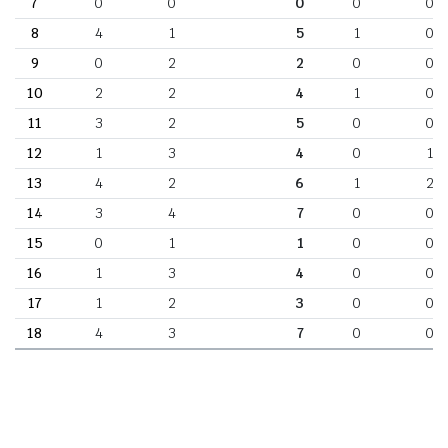
7
0
0
0
0
0
8
4
1
5
1
0
9
0
2
2
0
0
10
2
2
4
1
0
11
3
2
5
0
0
12
1
3
4
0
1
13
4
2
6
1
2
14
3
4
7
0
0
15
0
1
1
0
0
16
1
3
4
0
0
17
1
2
3
0
0
18
4
3
7
0
0