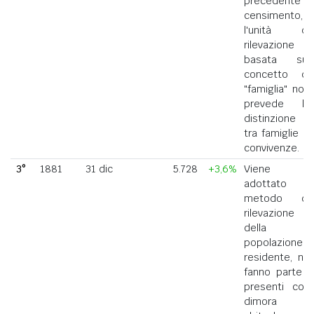
precedente
censimento,
l'unità di
rilevazione
basata sul
concetto di
"famiglia" non
prevede la
distinzione
tra famiglie e
convivenze.
3°
1881
31 dic
5.728
+3,6%
Viene
adottato il
metodo di
rilevazione
della
popolazione
residente, ne
fanno parte i
presenti con
dimora