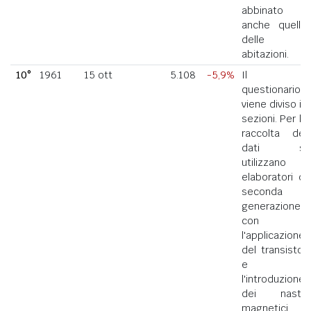
abbinato
anche quello
delle
abitazioni.
10°
1961
15 ott
5.108
-5,9%
Il
questionario
viene diviso in
sezioni. Per la
raccolta dei
dati si
utilizzano
elaboratori di
seconda
generazione
con
l'applicazione
del transistor
e
l'introduzione
dei nastri
magnetici.