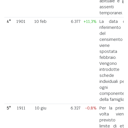
abituale e gli
assenti
temporanei.
4°
1901
10 feb
6.377
+11,3%
La data di
riferimento
del
censimento
viene
spostata a
febbraio.
Vengono
introdotte
schede
individuali per
ogni
componente
della famiglia.
5°
1911
10 giu
6.327
-0,8%
Per la prima
volta viene
previsto il
limite di età