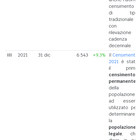
censimento
di tipo
tradizionale
con
rilevazione a
cadenza
decennale.
III
2021
31 dic
6.543
+9,3%
Il
Censimento
2021
è stato
il primo
censimento
permanente
della
popolazione
ad essere
utilizzato per
determinare
la
popolazione
legale
, che