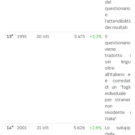
del
questionario
e
l'attendibilità
dei risultati.
13°
1991
20 ott
5.475
+5,3%
Il
questionario
viene
tradotto in
sei lingue
oltre
all'italiano ed
è corredato
di un "foglio
individuale
per straniero
non
residente in
Italia".
14°
2001
21 ott
5.626
+2,8%
Lo sviluppo
della