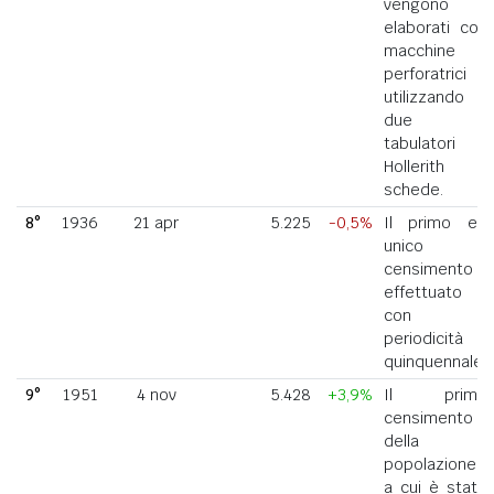
vengono
elaborati con
macchine
perforatrici
utilizzando
due
tabulatori
Hollerith a
schede.
8°
1936
21 apr
5.225
-0,5%
Il primo ed
unico
censimento
effettuato
con
periodicità
quinquennale.
9°
1951
4 nov
5.428
+3,9%
Il primo
censimento
della
popolazione
a cui è stato