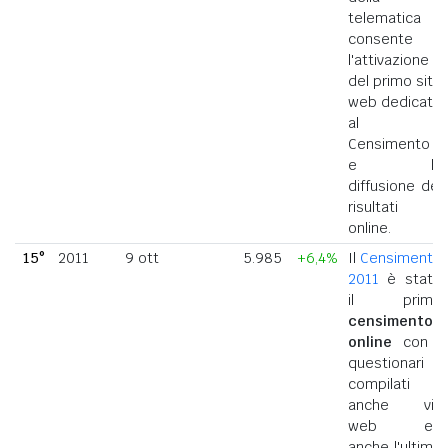
telematica
consente
l'attivazione
del primo sito
web dedicato
al
Censimento
e la
diffusione dei
risultati
online.
15°
2011
9 ott
5.985
+6,4%
Il
Censimento
2011
è stato
il primo
censimento
online
con i
questionari
compilati
anche via
web ed
anche l'ultimo