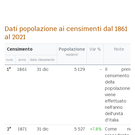
Dati popolazione ai censimenti dal 1861
al 2021
Censimento
Popolazione
Var %
Note
residenti
num.
anno
data rilevamento
1°
1861
31 dic
5.129
-
Il primo
censimento
della
popolazione
viene
effettuato
nell'anno
dell'unità
d'Italia.
2°
1871
31 dic
5.527
+7,8%
Come nel