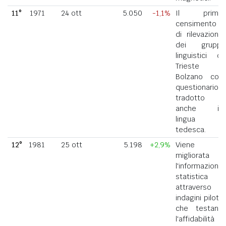
11°
1971
24 ott
5.050
-1,1%
Il primo
censimento
di rilevazione
dei gruppi
linguistici di
Trieste e
Bolzano con
questionario
tradotto
anche in
lingua
tedesca.
12°
1981
25 ott
5.198
+2,9%
Viene
migliorata
l'informazione
statistica
attraverso
indagini pilota
che testano
l'affidabilità