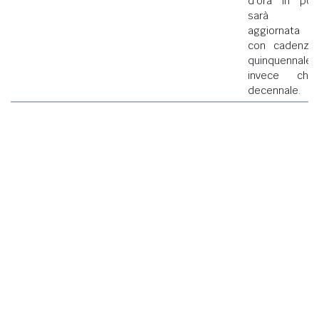
d'ora in poi
sarà
aggiornata
con cadenza
quinquennale
invece che
decennale.