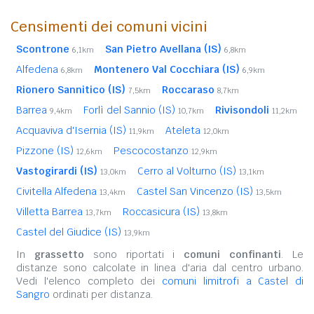
Censimenti dei comuni vicini
Scontrone
San Pietro Avellana (IS)
6,1km
6,8km
Alfedena
Montenero Val Cocchiara (IS)
6,8km
6,9km
Rionero Sannitico (IS)
Roccaraso
7,5km
8,7km
Barrea
Forlì del Sannio (IS)
Rivisondoli
9,4km
10,7km
11,2km
Acquaviva d'Isernia (IS)
Ateleta
11,9km
12,0km
Pizzone (IS)
Pescocostanzo
12,6km
12,9km
Vastogirardi (IS)
Cerro al Volturno (IS)
13,0km
13,1km
Civitella Alfedena
Castel San Vincenzo (IS)
13,4km
13,5km
Villetta Barrea
Roccasicura (IS)
13,7km
13,8km
Castel del Giudice (IS)
13,9km
In
grassetto
sono riportati i
comuni confinanti
. Le
distanze sono calcolate in linea d'aria dal centro urbano.
Vedi l'elenco completo dei
comuni limitrofi a Castel di
Sangro
ordinati per distanza.