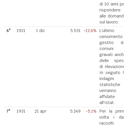
di 10 anni per
rispondere
alle domande
sul lavoro.
6°
1921
1 dic
5.531
-12,6%
L'ultimo
censimento
gestito dai
comuni
gravati anche
delle spese
di rilevazione.
In seguito le
indagini
statistiche
verranno
affidate
all'Istat.
7°
1931
21 apr
5.249
-5,1%
Per la prima
volta i dati
raccolti