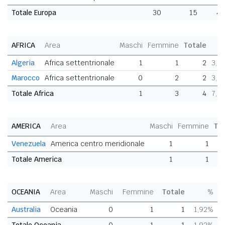
Totale Europa
30
15
4
AFRICA
Area
Maschi
Femmine
Totale
Algeria
Africa settentrionale
1
1
2
3,8
Marocco
Africa settentrionale
0
2
2
3,8
Totale Africa
1
3
4
7,6
AMERICA
Area
Maschi
Femmine
To
Venezuela
America centro meridionale
1
1
Totale America
1
1
OCEANIA
Area
Maschi
Femmine
Totale
%
Australia
Oceania
0
1
1
1,92%