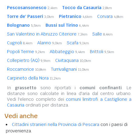
Pescosansonesco
Tocco da Casauria
2,4km
2,8km
Torre de' Passeri
Pietranico
Corvara
3,0km
4,6km
4,8km
Bolognano
Bussi sul Tirino
5,5km
6,4km
San Valentino in Abruzzo Citeriore
Salle
7,3km
8,4km
Cugnoli
Alanno
Scafa
8,4km
9,0km
9,1km
Popoli Terme
Abbateggio
Brittoli
9,2km
9,4km
9,5km
Collepietro (AQ)
Civitaquana
9,9km
10,0km
Roccamorice
Turrivalignani
10,8km
11,0km
Carpineto della Nora
11,2km
In
grassetto
sono riportati i
comuni confinanti
. Le
distanze sono calcolate in linea d'aria dal centro urbano.
Vedi l'elenco completo dei
comuni limitrofi a Castiglione a
Casauria
ordinati per distanza.
Vedi anche
Cittadini stranieri nella Provincia di Pescara
con i paesi di
provenienza.