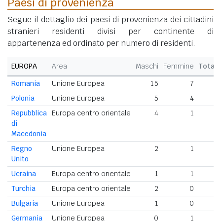
Paesi di provenienza
Segue il dettaglio dei paesi di provenienza dei cittadini
stranieri residenti divisi per continente di
appartenenza ed ordinato per numero di residenti.
EUROPA
Area
Maschi
Femmine
Total
Romania
Unione Europea
15
7
2
Polonia
Unione Europea
5
4
Repubblica
Europa centro orientale
4
1
di
Macedonia
Regno
Unione Europea
2
1
Unito
Ucraina
Europa centro orientale
1
1
Turchia
Europa centro orientale
2
0
Bulgaria
Unione Europea
1
0
Germania
Unione Europea
0
1