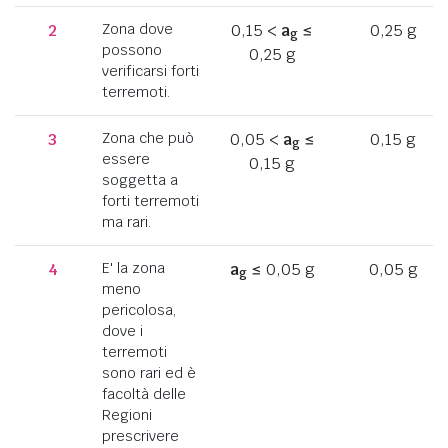
2
Zona dove
0,15 <
a
≤
0,25 g
g
possono
0,25 g
verificarsi forti
terremoti.
3
Zona che può
0,05 <
a
≤
0,15 g
g
essere
0,15 g
soggetta a
forti terremoti
ma rari.
4
E' la zona
a
≤ 0,05 g
0,05 g
g
meno
pericolosa,
dove i
terremoti
sono rari ed è
facoltà delle
Regioni
prescrivere