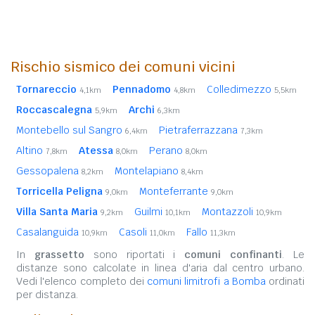
Rischio sismico dei comuni vicini
Tornareccio
Pennadomo
Colledimezzo
4,1km
4,8km
5,5km
Roccascalegna
Archi
5,9km
6,3km
Montebello sul Sangro
Pietraferrazzana
6,4km
7,3km
Altino
Atessa
Perano
7,8km
8,0km
8,0km
Gessopalena
Montelapiano
8,2km
8,4km
Torricella Peligna
Monteferrante
9,0km
9,0km
Villa Santa Maria
Guilmi
Montazzoli
9,2km
10,1km
10,9km
Casalanguida
Casoli
Fallo
10,9km
11,0km
11,3km
In
grassetto
sono riportati i
comuni confinanti
. Le
distanze sono calcolate in linea d'aria dal centro urbano.
Vedi l'elenco completo dei
comuni limitrofi a Bomba
ordinati
per distanza.