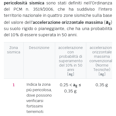
pericolosità sismica
sono stati definiti nell'Ordinanza
del PCM n. 3519/2006, che ha suddiviso l'intero
territorio nazionale in quattro zone sismiche sulla base
a
del valore dell'
accelerazione orizzontale massima
(
)
g
su suolo rigido o pianeggiante, che ha una probabilità
del 10% di essere superata in 50 anni.
Zona
Descrizione
accelerazione
accelerazione
sismica
con
orizzontale
probabilità di
massima
superamento
convenzionale
del 10% in 50
(Norme
anni
Tecniche)
[
a
]
[
a
]
g
g
1
Indica la zona
0,25 <
a
≤
0,35 g
g
più pericolosa,
0,35 g
dove possono
verificarsi
fortissimi
terremoti.