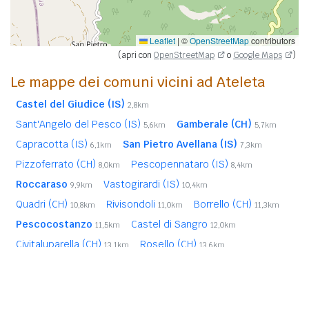
Leaflet
|
©
OpenStreetMap
contributors
(apri con
OpenStreetMap
o
Google Maps
)
Le mappe dei comuni vicini ad Ateleta
Castel del Giudice (IS)
2,8km
Sant'Angelo del Pesco (IS)
Gamberale (CH)
5,6km
5,7km
Capracotta (IS)
San Pietro Avellana (IS)
6,1km
7,3km
Pizzoferrato (CH)
Pescopennataro (IS)
8,0km
8,4km
Roccaraso
Vastogirardi (IS)
9,9km
10,4km
Quadri (CH)
Rivisondoli
Borrello (CH)
10,8km
11,0km
11,3km
Pescocostanzo
Castel di Sangro
11,5km
12,0km
Civitaluparella (CH)
Rosello (CH)
13,1km
13,6km
Fallo (CH)
Montenerodomo (CH)
13,9km
14,1km
Palena (CH)
Agnone (IS)
15,0km
15,8km
In
grassetto
sono riportati i
comuni confinanti
. Le