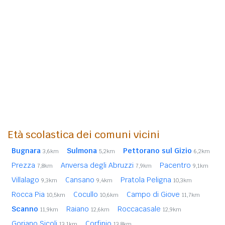
Età scolastica dei comuni vicini
Bugnara
Sulmona
Pettorano sul Gizio
3,6km
5,2km
6,2km
Prezza
Anversa degli Abruzzi
Pacentro
7,8km
7,9km
9,1km
Villalago
Cansano
Pratola Peligna
9,3km
9,4km
10,3km
Rocca Pia
Cocullo
Campo di Giove
10,5km
10,6km
11,7km
Scanno
Raiano
Roccacasale
11,9km
12,6km
12,9km
Goriano Sicoli
Corfinio
13,1km
13,8km