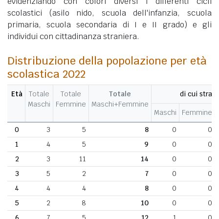
evidenziando con colori diversi i differenti cicli
scolastici (asilo nido, scuola dell'infanzia, scuola
primaria, scuola secondaria di I e II grado) e gli
individui con cittadinanza straniera.
Distribuzione della popolazione per età
scolastica 2022
Età
Totale
Totale
Totale
di cui strani
Maschi
Femmine
Maschi+Femmine
Maschi
Femmine
0
3
5
8
0
0
1
4
5
9
0
0
2
3
11
14
0
0
3
5
2
7
0
0
4
4
4
8
0
0
5
2
8
10
0
0
6
7
5
12
1
0