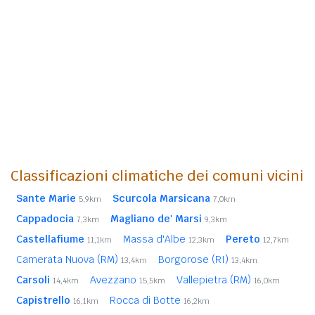
Classificazioni climatiche dei comuni vicini
Sante Marie
Scurcola Marsicana
5,9km
7,0km
Cappadocia
Magliano de' Marsi
7,3km
9,3km
Castellafiume
Massa d'Albe
Pereto
11,1km
12,3km
12,7km
Camerata Nuova (RM)
Borgorose (RI)
13,4km
13,4km
Carsoli
Avezzano
Vallepietra (RM)
14,4km
15,5km
16,0km
Capistrello
Rocca di Botte
16,1km
16,2km