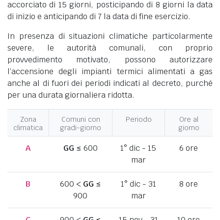
accorciato di 15 giorni, posticipando di 8 giorni la data
di inizio e anticipando di 7 la data di fine esercizio.
In presenza di situazioni climatiche particolarmente
severe, le autorità comunali, con proprio
provvedimento motivato, possono autorizzare
l’accensione degli impianti termici alimentati a gas
anche al di fuori dei periodi indicati al decreto, purché
per una durata giornaliera ridotta.
Zona
Comuni con
Periodo
Ore al
climatica
gradi-giorno
giorno
A
GG
≤ 600
1° dic - 15
6 ore
mar
B
600 <
GG
≤
1° dic - 31
8 ore
900
mar
C
900 <
GG
≤
15 nov - 31
10 ore