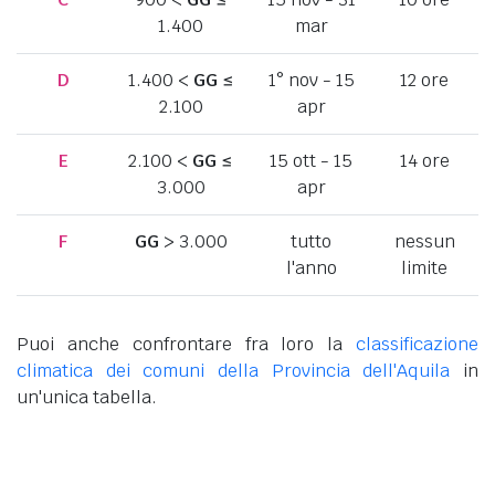
1.400
mar
D
1.400 <
GG
≤
1° nov - 15
12 ore
2.100
apr
E
2.100 <
GG
≤
15 ott - 15
14 ore
3.000
apr
F
GG
> 3.000
tutto
nessun
l'anno
limite
Puoi anche confrontare fra loro la
classificazione
climatica dei comuni della Provincia dell'Aquila
in
un'unica tabella.