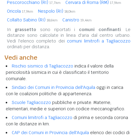
Pescorocchiano (RI)
Cervara di Roma (RM)
17,7km
17,9km
Oricola
Nespolo (RI)
17,9km
18,0km
Collalto Sabino (RI)
Canistro
18,6km
19,4km
In
grassetto
sono riportati i
comuni confinanti
. Le
distanze sono calcolate in linea d'aria dal centro urbano.
Vedi l'elenco completo dei
comuni limitrofi a Tagliacozzo
ordinati per distanza.
Vedi anche
Rischio sismico di Tagliacozzo
indica il valore della
pericolosità sismica in cui è classificato il territorio
comunale.
Sindaci dei Comuni in Provincia dell'Aquila
oggi in carica
con le coalizioni politiche di appartenenza.
Scuole Tagliacozzo
pubbliche e private. Materne,
elementari, medie e superiori con codice meccanografico.
Comuni limitrofi a Tagliacozzo
di prima e seconda corona
con le distanze in km.
CAP dei Comuni in Provincia dell'Aquila
elenco dei codici di