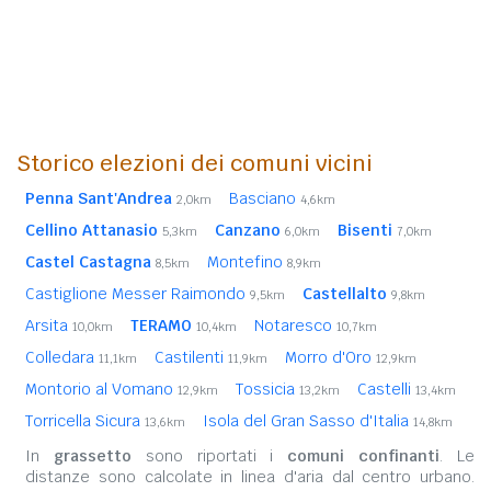
Storico elezioni dei comuni vicini
Penna Sant'Andrea
Basciano
2,0km
4,6km
Cellino Attanasio
Canzano
Bisenti
5,3km
6,0km
7,0km
Castel Castagna
Montefino
8,5km
8,9km
Castiglione Messer Raimondo
Castellalto
9,5km
9,8km
Arsita
TERAMO
Notaresco
10,0km
10,4km
10,7km
Colledara
Castilenti
Morro d'Oro
11,1km
11,9km
12,9km
Montorio al Vomano
Tossicia
Castelli
12,9km
13,2km
13,4km
Torricella Sicura
Isola del Gran Sasso d'Italia
13,6km
14,8km
In
grassetto
sono riportati i
comuni confinanti
. Le
distanze sono calcolate in linea d'aria dal centro urbano.