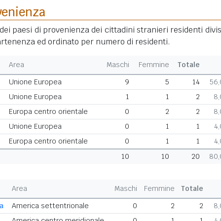
venienza
dei paesi di provenienza dei cittadini stranieri residenti divis
rtenenza ed ordinato per numero di residenti.
Area
Maschi
Femmine
Totale
Unione Europea
9
5
14
56
Unione Europea
1
1
2
8
Europa centro orientale
0
2
2
8
Unione Europea
0
1
1
4
Europa centro orientale
0
1
1
4
10
10
20
80
Area
Maschi
Femmine
Totale
ca
America settentrionale
0
2
2
8
America centro meridionale
0
1
1
4