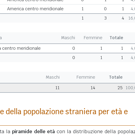
America centro meridionale
1
0
1
4
1
3
4
16
a
Maschi
Femmine
Totale
a centro meridionale
0
1
1
4
0
1
1
4
Maschi
Femmine
Totale
11
14
25
100
e della popolazione straniera per età e
ata la
piramide delle età
con la distribuzione della popola