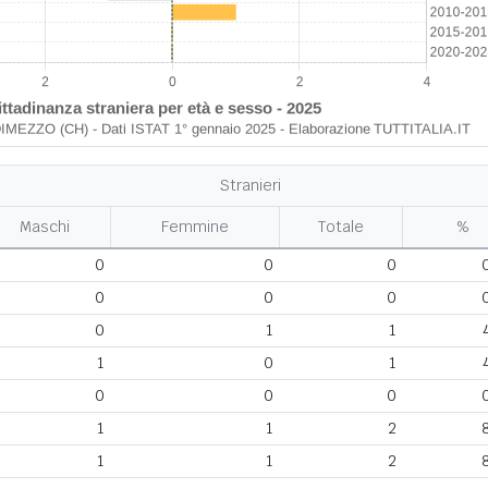
Stranieri
Maschi
Femmine
Totale
%
0
0
0
0
0
0
0
1
1
1
0
1
0
0
0
1
1
2
1
1
2