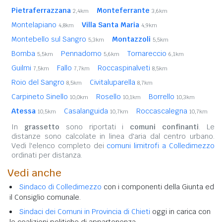
Pietraferrazzana
Monteferrante
2,4km
3,6km
Montelapiano
Villa Santa Maria
4,8km
4,9km
Montebello sul Sangro
Montazzoli
5,3km
5,5km
Bomba
Pennadomo
Tornareccio
5,5km
5,6km
6,1km
Guilmi
Fallo
Roccaspinalveti
7,5km
7,7km
8,5km
Roio del Sangro
Civitaluparella
8,5km
8,7km
Carpineto Sinello
Rosello
Borrello
10,0km
10,1km
10,3km
Atessa
Casalanguida
Roccascalegna
10,5km
10,7km
10,7km
In
grassetto
sono riportati i
comuni confinanti
. Le
distanze sono calcolate in linea d'aria dal centro urbano.
Vedi l'elenco completo dei
comuni limitrofi a Colledimezzo
ordinati per distanza.
Vedi anche
Sindaco di Colledimezzo
con i componenti della Giunta ed
il Consiglio comunale.
Sindaci dei Comuni in Provincia di Chieti
oggi in carica con
le coalizioni politiche di appartenenza.