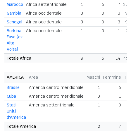
Marocco
Africa settentrionale
1
6
7
22,
Gambia
Africa occidentale
3
0
3
9,
Senegal
Africa occidentale
3
0
3
9,
Burkina
Africa occidentale
1
0
1
3,
Faso (ex
Alto
Volta)
Totale Africa
8
6
14
45,
AMERICA
Area
Maschi
Femmine
Tot
Brasile
America centro meridionale
1
6
Cuba
America centro meridionale
0
1
Stati
America settentrionale
1
0
Uniti
d'America
Totale America
2
7