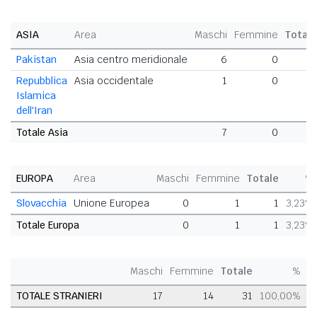
ASIA
Area
Maschi
Femmine
Total
Pakistan
Asia centro meridionale
6
0
Repubblica
Asia occidentale
1
0
Islamica
dell'Iran
Totale Asia
7
0
EUROPA
Area
Maschi
Femmine
Totale
%
Slovacchia
Unione Europea
0
1
1
3,23%
Totale Europa
0
1
1
3,23%
Maschi
Femmine
Totale
%
TOTALE STRANIERI
17
14
31
100,00%