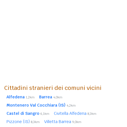
Cittadini stranieri dei comuni vicini
Alfedena
Barrea
1,2km
4,0km
Montenero Val Cocchiara (IS)
4,2km
Castel di Sangro
Civitella Alfedena
6,1km
8,3km
Pizzone (IS)
Villetta Barrea
8,3km
9,0km