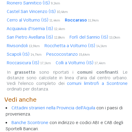
Rionero Sannitico (IS)
9,1km
Castel San Vincenzo (IS)
10,4km
Cerro al Volturno (IS)
Roccaraso
11,4km
11,9km
Acquaviva d'Isernia (IS)
12,4km
San Pietro Avellana (IS)
Forlì del Sannio (IS)
12,8km
13,0km
Rivisondoli
Rocchetta a Volturno (IS)
13,9km
14,1km
Scapoli (IS)
Pescocostanzo
14,7km
15,6km
Roccasicura (IS)
Colli a Volturno (IS)
17,1km
17,4km
In
grassetto
sono riportati i
comuni confinanti
. Le
distanze sono calcolate in linea d'aria dal centro urbano.
Vedi l'elenco completo dei
comuni limitrofi a Scontrone
ordinati per distanza.
Vedi anche
Cittadini stranieri nella Provincia dell'Aquila
con i paesi di
provenienza.
Banche Scontrone
con indirizzo e codici ABI e CAB degli
Sportelli Bancari.