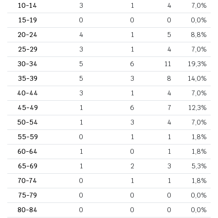
10-14
3
1
4
7,0%
15-19
0
0
0
0,0%
20-24
4
1
5
8,8%
25-29
3
1
4
7,0%
30-34
5
6
11
19,3%
35-39
5
3
8
14,0%
40-44
3
1
4
7,0%
45-49
1
6
7
12,3%
50-54
1
3
4
7,0%
55-59
0
1
1
1,8%
60-64
1
0
1
1,8%
65-69
1
2
3
5,3%
70-74
0
1
1
1,8%
75-79
0
0
0
0,0%
80-84
0
0
0
0,0%