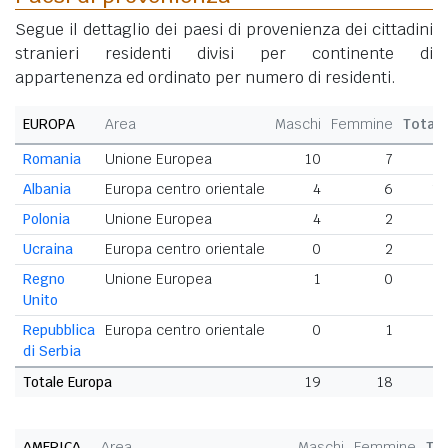
Segue il dettaglio dei paesi di provenienza dei cittadini
stranieri residenti divisi per continente di
appartenenza ed ordinato per numero di residenti.
EUROPA
Area
Maschi
Femmine
Total
Romania
Unione Europea
10
7
1
Albania
Europa centro orientale
4
6
1
Polonia
Unione Europea
4
2
Ucraina
Europa centro orientale
0
2
Regno
Unione Europea
1
0
Unito
Repubblica
Europa centro orientale
0
1
di Serbia
Totale Europa
19
18
3
AMERICA
Area
Maschi
Femmine
To