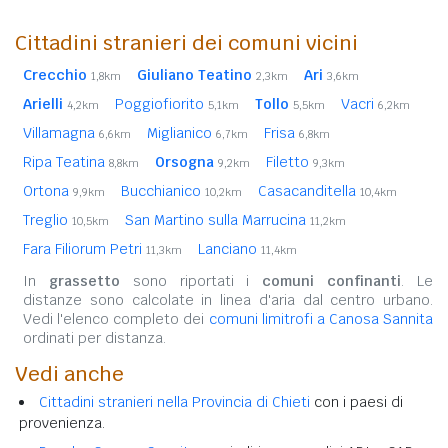
Cittadini stranieri dei comuni vicini
Crecchio
Giuliano Teatino
Ari
1,8km
2,3km
3,6km
Arielli
Poggiofiorito
Tollo
Vacri
4,2km
5,1km
5,5km
6,2km
Villamagna
Miglianico
Frisa
6,6km
6,7km
6,8km
Ripa Teatina
Orsogna
Filetto
8,8km
9,2km
9,3km
Ortona
Bucchianico
Casacanditella
9,9km
10,2km
10,4km
Treglio
San Martino sulla Marrucina
10,5km
11,2km
Fara Filiorum Petri
Lanciano
11,3km
11,4km
In
grassetto
sono riportati i
comuni confinanti
. Le
distanze sono calcolate in linea d'aria dal centro urbano.
Vedi l'elenco completo dei
comuni limitrofi a Canosa Sannita
ordinati per distanza.
Vedi anche
Cittadini stranieri nella Provincia di Chieti
con i paesi di
provenienza.