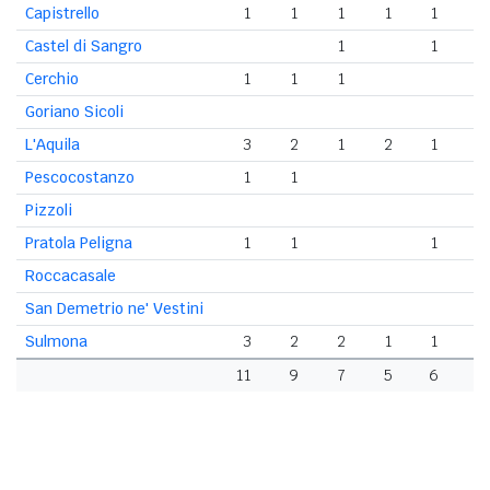
Capistrello
1
1
1
1
1
Castel di Sangro
1
1
1
Cerchio
1
1
1
Goriano Sicoli
L'Aquila
3
2
1
2
1
1
Pescocostanzo
1
1
Pizzoli
Pratola Peligna
1
1
1
1
Roccacasale
San Demetrio ne' Vestini
Sulmona
3
2
2
1
1
1
11
9
7
5
6
5