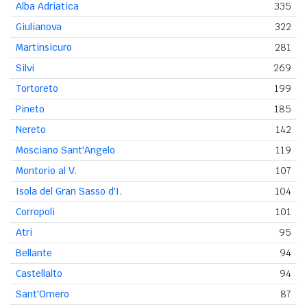
Alba Adriatica
335
Giulianova
322
Martinsicuro
281
Silvi
269
Tortoreto
199
Pineto
185
Nereto
142
Mosciano Sant'Angelo
119
Montorio al V.
107
Isola del Gran Sasso d'I.
104
Corropoli
101
Atri
95
Bellante
94
Castellalto
94
Sant'Omero
87