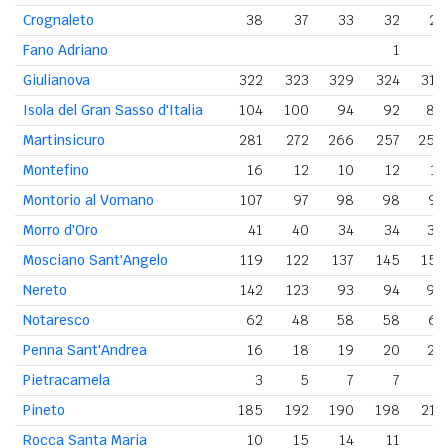
Crognaleto
38
37
33
32
27
Fano Adriano
1
Giulianova
322
323
329
324
314
Isola del Gran Sasso d'Italia
104
100
94
92
86
Martinsicuro
281
272
266
257
250
Montefino
16
12
10
12
11
Montorio al Vomano
107
97
98
98
97
Morro d'Oro
41
40
34
34
38
Mosciano Sant'Angelo
119
122
137
145
151
Nereto
142
123
93
94
90
Notaresco
62
48
58
58
61
Penna Sant'Andrea
16
18
19
20
20
Pietracamela
3
5
7
7
7
Pineto
185
192
190
198
212
Rocca Santa Maria
10
15
14
11
5