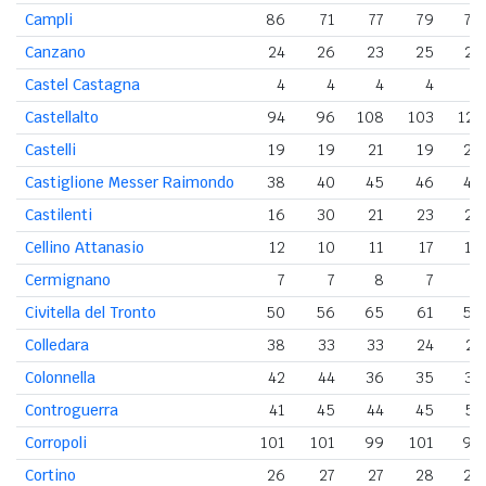
Campli
86
71
77
79
78
Canzano
24
26
23
25
24
Castel Castagna
4
4
4
4
4
Castellalto
94
96
108
103
121
Castelli
19
19
21
19
20
Castiglione Messer Raimondo
38
40
45
46
40
Castilenti
16
30
21
23
23
Cellino Attanasio
12
10
11
17
16
Cermignano
7
7
8
7
9
Civitella del Tronto
50
56
65
61
59
Colledara
38
33
33
24
21
Colonnella
42
44
36
35
34
Controguerra
41
45
44
45
51
Corropoli
101
101
99
101
95
Cortino
26
27
27
28
25