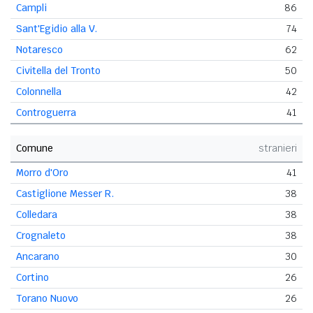
Campli
86
Sant'Egidio alla V.
74
Notaresco
62
Civitella del Tronto
50
Colonnella
42
Controguerra
41
Comune
stranieri
Morro d'Oro
41
Castiglione Messer R.
38
Colledara
38
Crognaleto
38
Ancarano
30
Cortino
26
Torano Nuovo
26