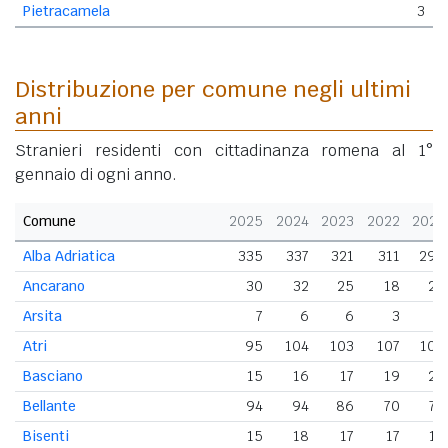
Pietracamela
3
Distribuzione per comune negli ultimi
anni
Stranieri residenti con cittadinanza romena al 1°
gennaio di ogni anno.
Comune
2025
2024
2023
2022
2021
Alba Adriatica
335
337
321
311
294
Ancarano
30
32
25
18
24
Arsita
7
6
6
3
3
Atri
95
104
103
107
102
Basciano
15
16
17
19
22
Bellante
94
94
86
70
74
Bisenti
15
18
17
17
14