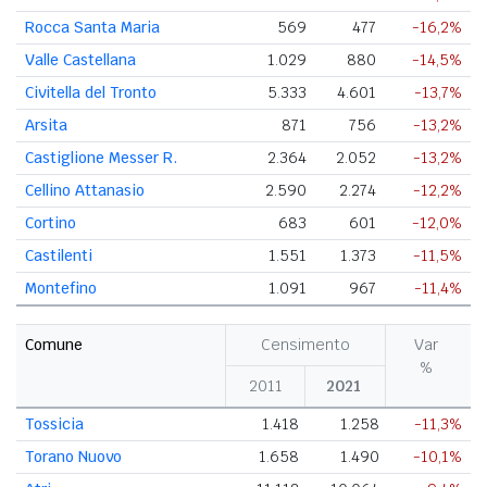
Rocca Santa Maria
569
477
-16,2%
Valle Castellana
1.029
880
-14,5%
Civitella del Tronto
5.333
4.601
-13,7%
Arsita
871
756
-13,2%
Castiglione Messer R.
2.364
2.052
-13,2%
Cellino Attanasio
2.590
2.274
-12,2%
Cortino
683
601
-12,0%
Castilenti
1.551
1.373
-11,5%
Montefino
1.091
967
-11,4%
Comune
Censimento
Var
%
2011
2021
Tossicia
1.418
1.258
-11,3%
Torano Nuovo
1.658
1.490
-10,1%