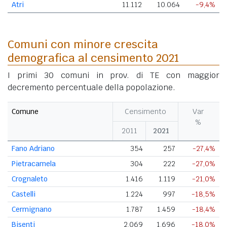
Atri
11.112
10.064
-9,4%
Comuni con minore crescita
demografica al censimento 2021
I primi 30 comuni in prov. di TE con maggior
decremento percentuale della popolazione.
Comune
Censimento
Var
%
2011
2021
Fano Adriano
354
257
-27,4%
Pietracamela
304
222
-27,0%
Crognaleto
1.416
1.119
-21,0%
Castelli
1.224
997
-18,5%
Cermignano
1.787
1.459
-18,4%
Bisenti
2.069
1.696
-18,0%