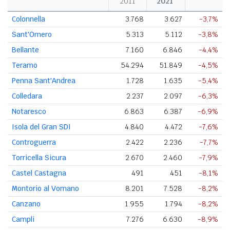
2011
2021
Colonnella
3.768
3.627
-3,7%
Sant'Omero
5.313
5.112
-3,8%
Bellante
7.160
6.846
-4,4%
Teramo
54.294
51.849
-4,5%
Penna Sant'Andrea
1.728
1.635
-5,4%
Colledara
2.237
2.097
-6,3%
Notaresco
6.863
6.387
-6,9%
Isola del Gran SDI
4.840
4.472
-7,6%
Controguerra
2.422
2.236
-7,7%
Torricella Sicura
2.670
2.460
-7,9%
Castel Castagna
491
451
-8,1%
Montorio al Vomano
8.201
7.528
-8,2%
Canzano
1.955
1.794
-8,2%
Campli
7.276
6.630
-8,9%