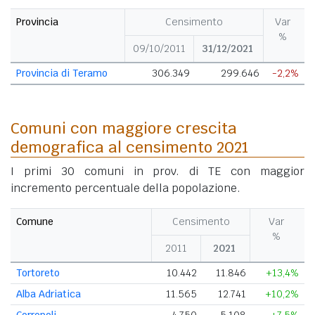
Provincia
Censimento
Var
%
09/10/2011
31/12/2021
Provincia di Teramo
306.349
299.646
-2,2%
Comuni con maggiore crescita
demografica al censimento 2021
I primi 30 comuni in prov. di TE con maggior
incremento percentuale della popolazione.
Comune
Censimento
Var
%
2011
2021
Tortoreto
10.442
11.846
+13,4%
Alba Adriatica
11.565
12.741
+10,2%
Corropoli
4.750
5.108
+7,5%