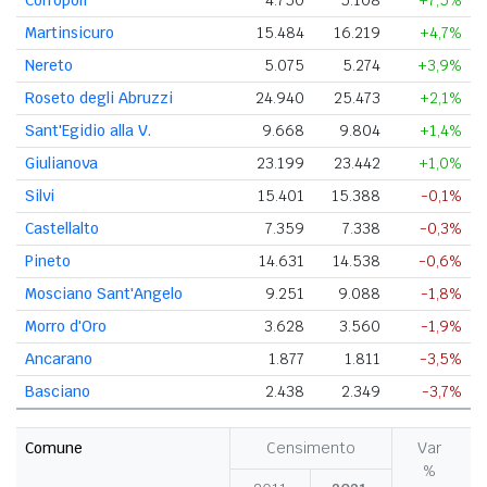
Martinsicuro
15.484
16.219
+4,7%
Nereto
5.075
5.274
+3,9%
Roseto degli Abruzzi
24.940
25.473
+2,1%
Sant'Egidio alla V.
9.668
9.804
+1,4%
Giulianova
23.199
23.442
+1,0%
Silvi
15.401
15.388
-0,1%
Castellalto
7.359
7.338
-0,3%
Pineto
14.631
14.538
-0,6%
Mosciano Sant'Angelo
9.251
9.088
-1,8%
Morro d'Oro
3.628
3.560
-1,9%
Ancarano
1.877
1.811
-3,5%
Basciano
2.438
2.349
-3,7%
Comune
Censimento
Var
%