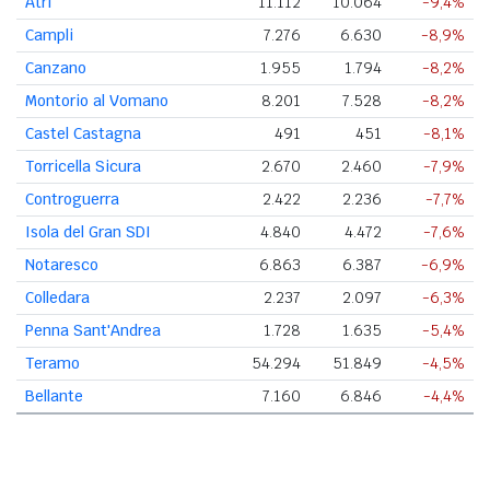
Atri
11.112
10.064
-9,4%
Campli
7.276
6.630
-8,9%
Canzano
1.955
1.794
-8,2%
Montorio al Vomano
8.201
7.528
-8,2%
Castel Castagna
491
451
-8,1%
Torricella Sicura
2.670
2.460
-7,9%
Controguerra
2.422
2.236
-7,7%
Isola del Gran SDI
4.840
4.472
-7,6%
Notaresco
6.863
6.387
-6,9%
Colledara
2.237
2.097
-6,3%
Penna Sant'Andrea
1.728
1.635
-5,4%
Teramo
54.294
51.849
-4,5%
Bellante
7.160
6.846
-4,4%