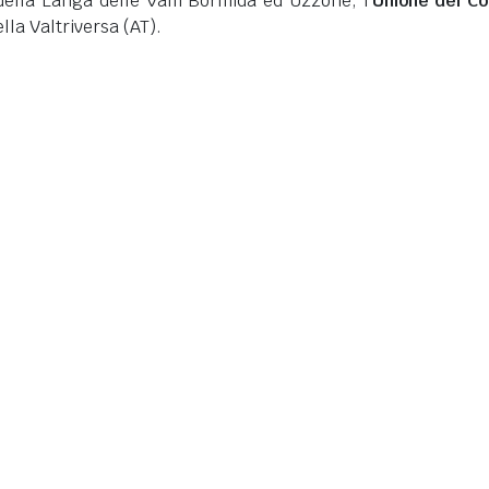
della Langa delle Valli Bormida ed Uzzone, l'
Unione dei C
ella Valtriversa (AT).