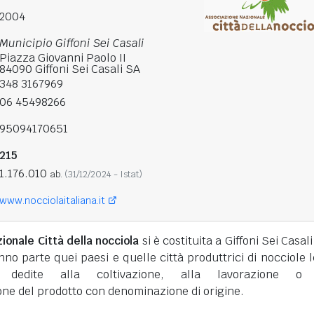
2004
Municipio Giffoni Sei Casali
Piazza Giovanni Paolo II
84090 Giffoni Sei Casali SA
348 3167969
06 45498266
95094170651
215
1.176.010
ab.
(31/12/2024 - Istat)
www.nocciolaitaliana.it
ionale Città della nocciola
si è costituita a Giffoni Sei Casali
nno parte quei paesi e quelle città produttrici di nocciole l
dedite alla coltivazione, alla lavorazione o 
ne del prodotto con denominazione di origine.