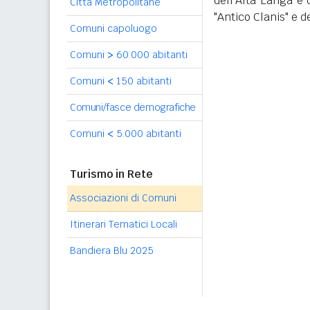
dell'Alta Langa e 
Città Metropolitane
"Antico Clanis" e d
Comuni capoluogo
Comuni
>
60.000 abitanti
Comuni
<
150 abitanti
Comuni/fasce demografiche
Comuni
<
5.000 abitanti
Turismo in Rete
Associazioni di Comuni
Itinerari Tematici Locali
Bandiera Blu 2025