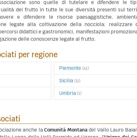
ssociazione sono quelle di tutelare e difendere le tipi
qualità del frutto in tutte le sue diversità presenti sul terri
overe e difendere le risorse paesaggistiche, ambient
one legate alla coltivazione della nocciola; realizzare 
 percorsi didattici e gastronomici, manifestazioni promoziona
lgazione delle conoscenze legate al frutto.
ciati per regione
Piemonte
(41)
Sicilia
(11)
Umbria
(1)
sociati
sociazione anche la
Comunità Montana
del Vallo Lauro Baia