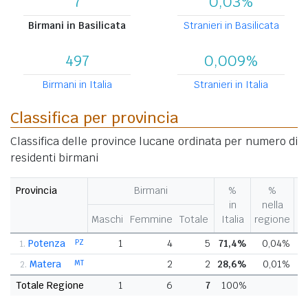
7
0,03%
Birmani in Basilicata
Stranieri in Basilicata
497
0,009%
Birmani in Italia
Stranieri in Italia
Classifica per provincia
Classifica delle province lucane ordinata per numero di
residenti birmani
Provincia
Birmani
%
%
V
in
nella
%
Maschi
Femmine
Totale
Italia
regione
pr
Potenza
PZ
1
4
5
71,4%
0,04%
-
1.
Matera
MT
2
2
28,6%
0,01%
2.
Totale Regione
1
6
7
100%
-