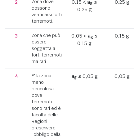
2
Zona dove
0,15 <
a
≤
0,25 g
g
possono
0,25 g
verificarsi forti
terremoti.
3
Zona che può
0,05 <
a
≤
0,15 g
g
essere
0,15 g
soggetta a
forti terremoti
ma rari.
4
E' la zona
a
≤ 0,05 g
0,05 g
g
meno
pericolosa,
dove i
terremoti
sono rari ed è
facoltà delle
Regioni
prescrivere
l’obbligo della