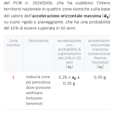
del PCM n. 3519/2006, che ha suddiviso l'intero
territorio nazionale in quattro zone sismiche sulla base
a
del valore dell'
accelerazione orizzontale massima
(
)
g
su suolo rigido o pianeggiante, che ha una probabilità
del 10% di essere superata in 50 anni.
Zona
Descrizione
accelerazione
accelerazione
sismica
con
orizzontale
probabilità di
massima
superamento
convenzionale
del 10% in 50
(Norme
anni
Tecniche)
[
a
]
[
a
]
g
g
1
Indica la zona
0,25 <
a
≤
0,35 g
g
più pericolosa,
0,35 g
dove possono
verificarsi
fortissimi
terremoti.