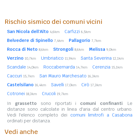
Rischio sismico dei comuni vicini
San Nicola dell'Alto
Carfizzi
4,6km
6,5km
Belvedere di Spinello
Pallagorio
7,4km
7,7km
Rocca di Neto
Strongoli
Melissa
8,6km
8,6km
9,0km
Verzino
Umbriatico
Santa Severina
10,7km
11,9km
12,1km
Scandale
Roccabernarda
Cerenzia
14,0km
14,7km
15,1km
Caccuri
San Mauro Marchesato
15,7km
16,3km
Castelsilano
Savelli
Cirò
16,4km
17,0km
17,3km
Cotronei
Crucoli
18,3km
19,7km
In
grassetto
sono riportati i
comuni confinanti
. Le
distanze sono calcolate in linea d'aria dal centro urbano.
Vedi l'elenco completo dei
comuni limitrofi a Casabona
ordinati per distanza.
Vedi anche