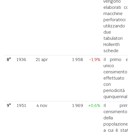
vengono
elaborati con
macchine
perforatrici
utilizzando
due
tabulatori
Hollerith a
schede.
8°
1936
21 apr
1.958
-1,9%
Il primo ed
unico
censimento
effettuato
con
periodicità
quinquennale.
9°
1951
4 nov
1.969
+0,6%
Il primo
censimento
della
popolazione
a cui è stato