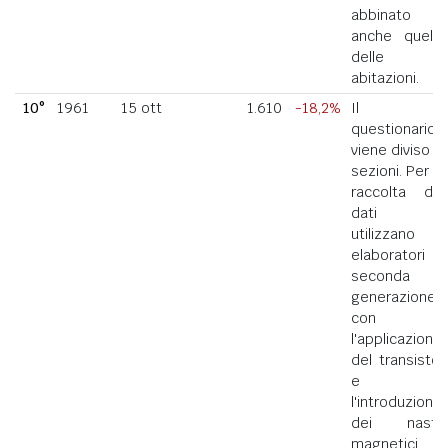
abbinato
anche quello
delle
abitazioni.
10°
1961
15 ott
1.610
-18,2%
Il
questionario
viene diviso in
sezioni. Per la
raccolta dei
dati si
utilizzano
elaboratori di
seconda
generazione
con
l'applicazione
del transistor
e
l'introduzione
dei nastri
magnetici.