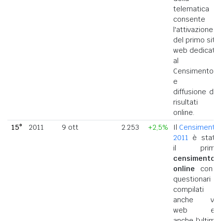
telematica
consente
l'attivazione
del primo sito
web dedicato
al
Censimento
e la
diffusione dei
risultati
online.
15°
2011
9 ott
2.253
+2,5%
Il
Censimento
2011
è stato
il primo
censimento
online
con i
questionari
compilati
anche via
web ed
anche l'ultimo