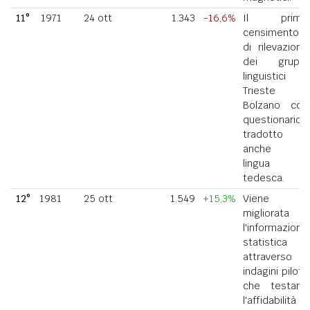
11°
1971
24 ott
1.343
-16,6%
Il primo
censimento
di rilevazione
dei gruppi
linguistici di
Trieste e
Bolzano con
questionario
tradotto
anche in
lingua
tedesca.
12°
1981
25 ott
1.549
+15,3%
Viene
migliorata
l'informazione
statistica
attraverso
indagini pilota
che testano
l'affidabilità