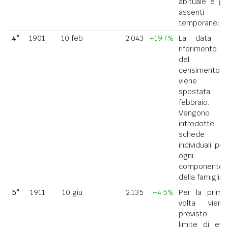
abituale e gli
assenti
temporanei.
4°
1901
10 feb
2.043
+19,7%
La data di
riferimento
del
censimento
viene
spostata a
febbraio.
Vengono
introdotte
schede
individuali per
ogni
componente
della famiglia.
5°
1911
10 giu
2.135
+4,5%
Per la prima
volta viene
previsto il
limite di età