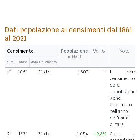
Dati popolazione ai censimenti dal 1861
al 2021
Censimento
Popolazione
Var %
Note
residenti
num.
anno
data rilevamento
1°
1861
31 dic
1.507
-
Il primo
censimento
della
popolazione
viene
effettuato
nell'anno
dell'unità
d'Italia.
2°
1871
31 dic
1.654
+9,8%
Come nel