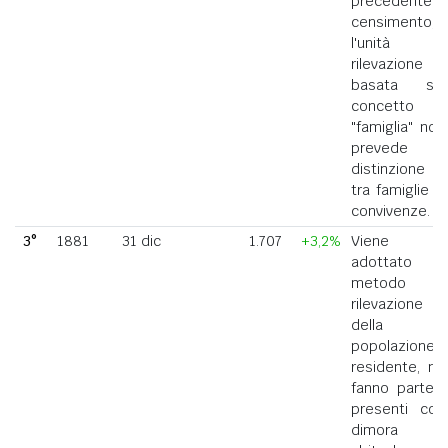
precedente
censimento,
l'unità di
rilevazione
basata sul
concetto di
"famiglia" non
prevede la
distinzione
tra famiglie e
convivenze.
3°
1881
31 dic
1.707
+3,2%
Viene
adottato il
metodo di
rilevazione
della
popolazione
residente, ne
fanno parte i
presenti con
dimora