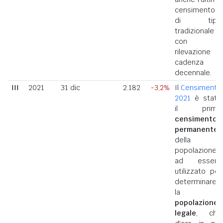
censimento
di tipo
tradizionale
con
rilevazione a
cadenza
decennale.
III
2021
31 dic
2.182
-3,2%
Il
Censimento
2021
è stato
il primo
censimento
permanente
della
popolazione
ad essere
utilizzato per
determinare
la
popolazione
legale
, che