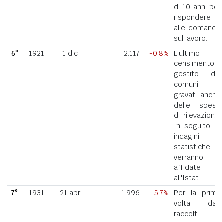
di 10 anni per
rispondere
alle domande
sul lavoro.
6°
1921
1 dic
2.117
-0,8%
L'ultimo
censimento
gestito dai
comuni
gravati anche
delle spese
di rilevazione.
In seguito le
indagini
statistiche
verranno
affidate
all'Istat.
7°
1931
21 apr
1.996
-5,7%
Per la prima
volta i dati
raccolti