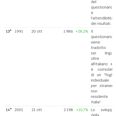
del
questionario
e
l'attendibilità
dei risultati.
13°
1991
20 ott
1.986
+28,2%
Il
questionario
viene
tradotto in
sei lingue
oltre
all'italiano ed
è corredato
di un "foglio
individuale
per straniero
non
residente in
Italia".
14°
2001
21 ott
2.198
+10,7%
Lo sviluppo
della