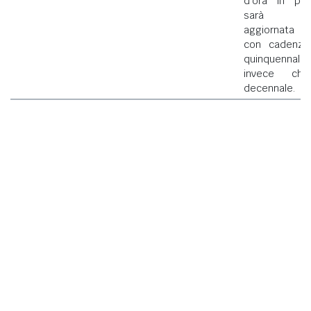
d'ora in poi
sarà
aggiornata
con cadenza
quinquennale
invece che
decennale.