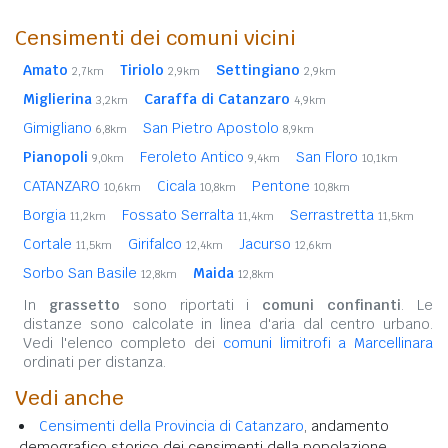
Censimenti dei comuni vicini
Amato
Tiriolo
Settingiano
2,7km
2,9km
2,9km
Miglierina
Caraffa di Catanzaro
3,2km
4,9km
Gimigliano
San Pietro Apostolo
6,8km
8,9km
Pianopoli
Feroleto Antico
San Floro
9,0km
9,4km
10,1km
CATANZARO
Cicala
Pentone
10,6km
10,8km
10,8km
Borgia
Fossato Serralta
Serrastretta
11,2km
11,4km
11,5km
Cortale
Girifalco
Jacurso
11,5km
12,4km
12,6km
Sorbo San Basile
Maida
12,8km
12,8km
In
grassetto
sono riportati i
comuni confinanti
. Le
distanze sono calcolate in linea d'aria dal centro urbano.
Vedi l'elenco completo dei
comuni limitrofi a Marcellinara
ordinati per distanza.
Vedi anche
Censimenti della Provincia di Catanzaro
, andamento
demografico storico dei censimenti della popolazione.