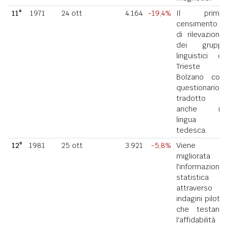
11°
1971
24 ott
4.164
-19,4%
Il primo
censimento
di rilevazione
dei gruppi
linguistici di
Trieste e
Bolzano con
questionario
tradotto
anche in
lingua
tedesca.
12°
1981
25 ott
3.921
-5,8%
Viene
migliorata
l'informazione
statistica
attraverso
indagini pilota
che testano
l'affidabilità