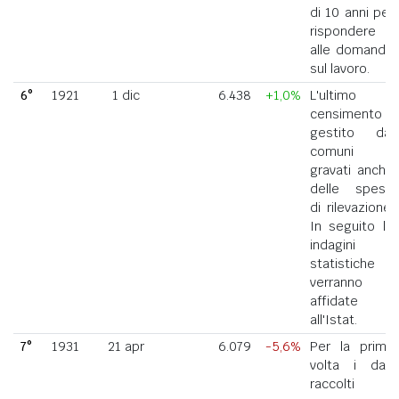
di 10 anni per
rispondere
alle domande
sul lavoro.
6°
1921
1 dic
6.438
+1,0%
L'ultimo
censimento
gestito dai
comuni
gravati anche
delle spese
di rilevazione.
In seguito le
indagini
statistiche
verranno
affidate
all'Istat.
7°
1931
21 apr
6.079
-5,6%
Per la prima
volta i dati
raccolti