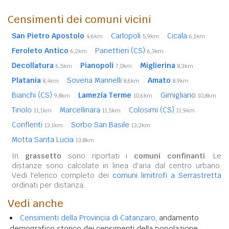
Censimenti dei comuni vicini
San Pietro Apostolo
Carlopoli
Cicala
4,6km
5,9km
6,1km
Feroleto Antico
Panettieri (CS)
6,2km
6,3km
Decollatura
Pianopoli
Miglierina
6,5km
7,0km
8,3km
Platania
Soveria Mannelli
Amato
8,4km
8,6km
8,9km
Bianchi (CS)
Lamezia Terme
Gimigliano
9,8km
10,6km
10,8km
Tiriolo
Marcellinara
Colosimi (CS)
11,1km
11,5km
11,9km
Conflenti
Sorbo San Basile
13,1km
13,2km
Motta Santa Lucia
13,8km
In
grassetto
sono riportati i
comuni confinanti
. Le
distanze sono calcolate in linea d'aria dal centro urbano.
Vedi l'elenco completo dei
comuni limitrofi a Serrastretta
ordinati per distanza.
Vedi anche
Censimenti della Provincia di Catanzaro
, andamento
demografico storico dei censimenti della popolazione.