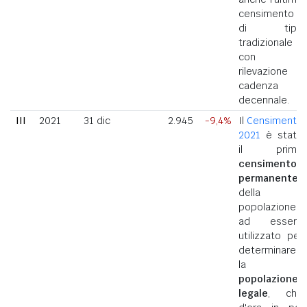
censimento
di tipo
tradizionale
con
rilevazione a
cadenza
decennale.
III
2021
31 dic
2.945
-9,4%
Il
Censimento
2021
è stato
il primo
censimento
permanente
della
popolazione
ad essere
utilizzato per
determinare
la
popolazione
legale
, che