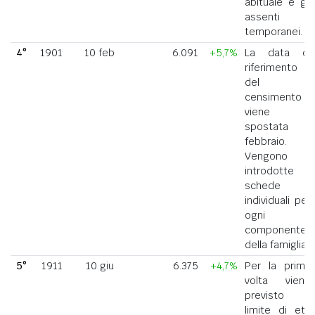
abituale e gli
assenti
temporanei.
4°
1901
10 feb
6.091
+5,7%
La data di
riferimento
del
censimento
viene
spostata a
febbraio.
Vengono
introdotte
schede
individuali per
ogni
componente
della famiglia.
5°
1911
10 giu
6.375
+4,7%
Per la prima
volta viene
previsto il
limite di età