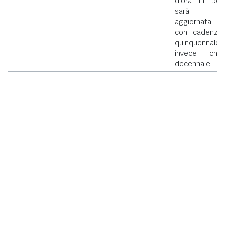
d'ora in poi
sarà
aggiornata
con cadenza
quinquennale
invece che
decennale.