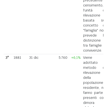
precedente
censimento,
l'unità di
rilevazione
basata sul
concetto di
"famiglia" non
prevede la
distinzione
tra famiglie e
convivenze.
3°
1881
31 dic
5.760
+6,1%
Viene
adottato il
metodo di
rilevazione
della
popolazione
residente, ne
fanno parte i
presenti con
dimora