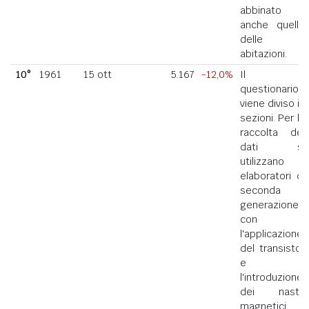
abbinato
anche quello
delle
abitazioni.
10°
1961
15 ott
5.167
-12,0%
Il
questionario
viene diviso in
sezioni. Per la
raccolta dei
dati si
utilizzano
elaboratori di
seconda
generazione
con
l'applicazione
del transistor
e
l'introduzione
dei nastri
magnetici.