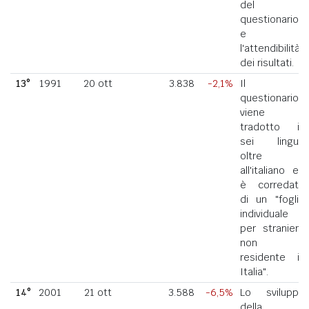
del
questionario
e
l'attendibilità
dei risultati.
13°
1991
20 ott
3.838
-2,1%
Il
questionario
viene
tradotto in
sei lingue
oltre
all'italiano ed
è corredato
di un "foglio
individuale
per straniero
non
residente in
Italia".
14°
2001
21 ott
3.588
-6,5%
Lo sviluppo
della