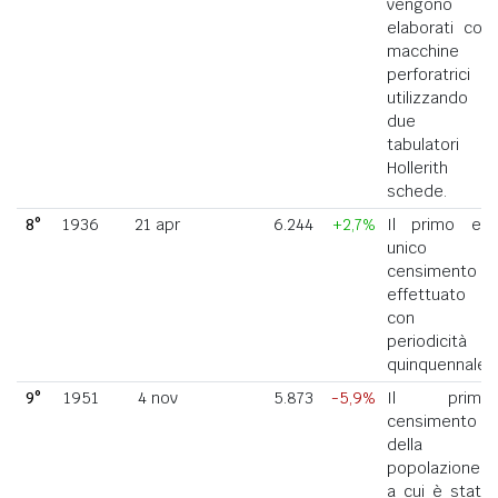
vengono
elaborati con
macchine
perforatrici
utilizzando
due
tabulatori
Hollerith a
schede.
8°
1936
21 apr
6.244
+2,7%
Il primo ed
unico
censimento
effettuato
con
periodicità
quinquennale.
9°
1951
4 nov
5.873
-5,9%
Il primo
censimento
della
popolazione
a cui è stato