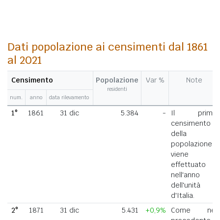
Dati popolazione ai censimenti dal 1861
al 2021
Censimento
Popolazione
Var %
Note
residenti
num.
anno
data rilevamento
1°
1861
31 dic
5.384
-
Il primo
censimento
della
popolazione
viene
effettuato
nell'anno
dell'unità
d'Italia.
2°
1871
31 dic
5.431
+0,9%
Come nel