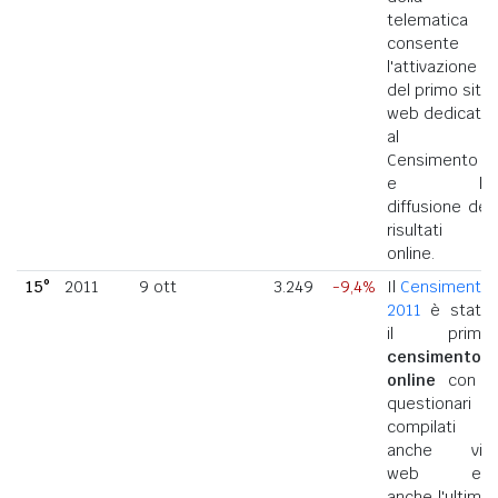
telematica
consente
l'attivazione
del primo sito
web dedicato
al
Censimento
e la
diffusione dei
risultati
online.
15°
2011
9 ott
3.249
-9,4%
Il
Censimento
2011
è stato
il primo
censimento
online
con i
questionari
compilati
anche via
web ed
anche l'ultimo