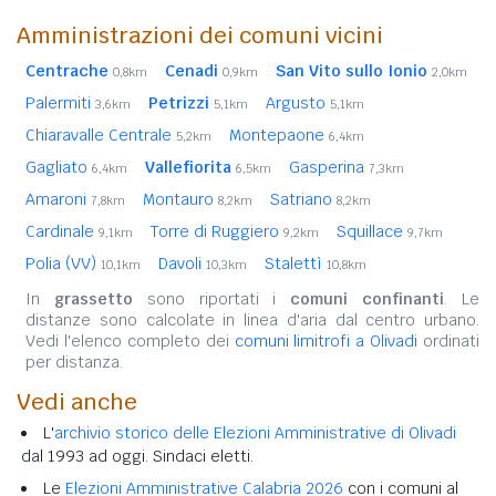
Amministrazioni dei comuni vicini
Centrache
Cenadi
San Vito sullo Ionio
0,8km
0,9km
2,0km
Palermiti
Petrizzi
Argusto
3,6km
5,1km
5,1km
Chiaravalle Centrale
Montepaone
5,2km
6,4km
Gagliato
Vallefiorita
Gasperina
6,4km
6,5km
7,3km
Amaroni
Montauro
Satriano
7,8km
8,2km
8,2km
Cardinale
Torre di Ruggiero
Squillace
9,1km
9,2km
9,7km
Polia (VV)
Davoli
Stalettì
10,1km
10,3km
10,8km
In
grassetto
sono riportati i
comuni confinanti
. Le
distanze sono calcolate in linea d'aria dal centro urbano.
Vedi l'elenco completo dei
comuni limitrofi a Olivadi
ordinati
per distanza.
Vedi anche
L'
archivio storico delle Elezioni Amministrative di Olivadi
dal 1993 ad oggi. Sindaci eletti.
Le
Elezioni Amministrative Calabria 2026
con i comuni al