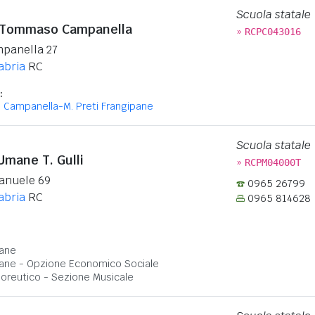
Scuola statale
o Tommaso Campanella
»
RCPC043016
panella 27
abria
RC
:
. Campanella-M. Preti Frangipane
Scuola statale
Umane T. Gulli
»
RCPM04000T
manuele 69
0965 26799
abria
RC
0965 814628
:
ane
ane - Opzione Economico Sociale
Coreutico - Sezione Musicale