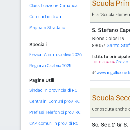
Scuola Pri
Classificazione Climatica
È la "Scuola Elemen
Comuni Limitrofi
Mappa e Stradario
S. Stefano Cap
Rione Colosi 19
Speciali
89057
Santo Ste
Elezioni Amministrative 2026
Istituto principale
Orazio 
RCIC804004
Regionali Calabria 2025
www.icgallico.edu
Pagine Utili
Sindaci in provincia di RC
Scuola Sec
Centralini Comuni prov. RC
Conosciuta anche co
Prefissi Telefonici prov. RC
CAP comuni in prov. di RC
Sc. Sec.1' Gr S