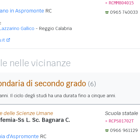
»
RCMM804015
fano in Aspromonte
RC
0965 740033
:
Lazzarino Gallico
- Reggio Calabria
.it
le nelle vicinanze
ondaria di secondo grado
(6)
nni. Il ciclo degli studi ha una durata fino a cinque anni.
o e delle Scienze Umane
Scuola statale
ufemia-Ss L. Sc. Bagnara C.
»
RCPS01702T
0966 961129
ia d'Aspromonte
RC