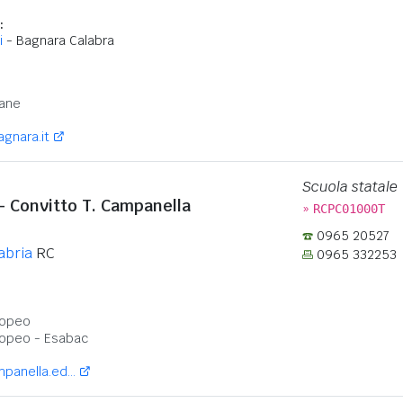
:
i
- Bagnara Calabra
:
ane
gnara.it
Scuola statale
 - Convitto T. Campanella
»
RCPC01000T
0965 20527
abria
RC
0965 332253
:
ropeo
ropeo - Esabac
anella.ed...