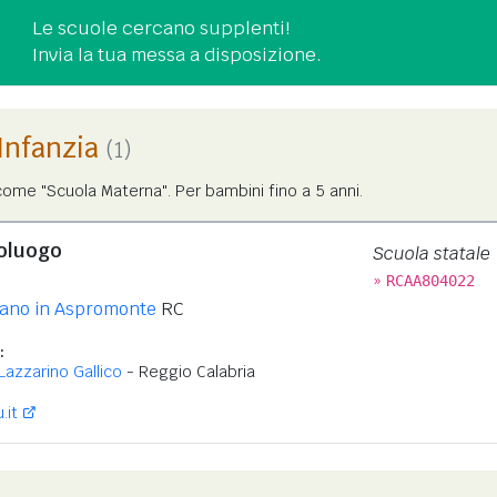
Le scuole cercano supplenti!
Invia la tua messa a disposizione.
'Infanzia
(1)
ome "Scuola Materna". Per bambini fino a 5 anni.
oluogo
Scuola statale
»
RCAA804022
fano in Aspromonte
RC
:
Lazzarino Gallico
- Reggio Calabria
.it