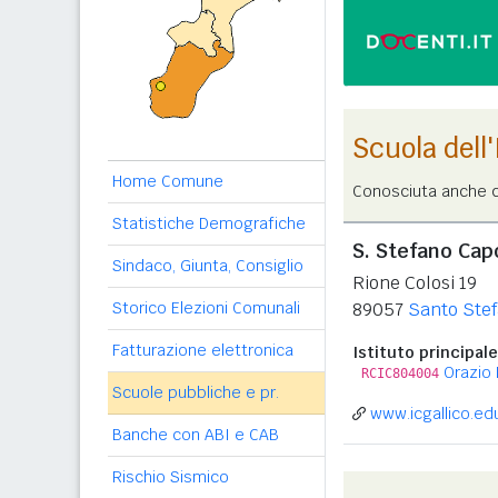
Scuola dell
Home Comune
Conosciuta anche c
Statistiche Demografiche
S. Stefano Cap
Sindaco, Giunta, Consiglio
Rione Colosi 19
Storico Elezioni Comunali
89057
Santo Ste
Fatturazione elettronica
Istituto principale
Orazio 
RCIC804004
Scuole pubbliche e pr.
www.icgallico.edu
Banche con ABI e CAB
Rischio Sismico