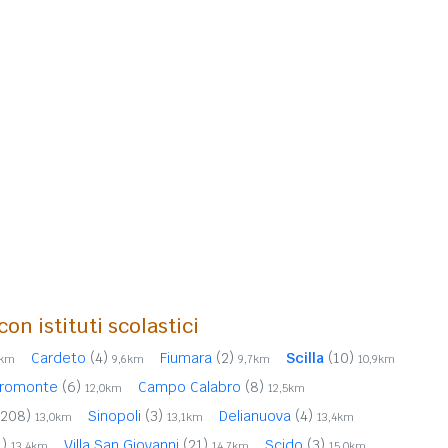
on istituti scolastici
Cardeto
(4)
Fiumara
(2)
Scilla
(10)
6km
9,6km
9,7km
10,9km
spromonte
(6)
Campo Calabro
(8)
12,0km
12,5km
(208)
Sinopoli
(3)
Delianuova
(4)
13,0km
13,1km
13,4km
1)
Villa San Giovanni
(21)
Scido
(3)
13,4km
14,7km
15,0km