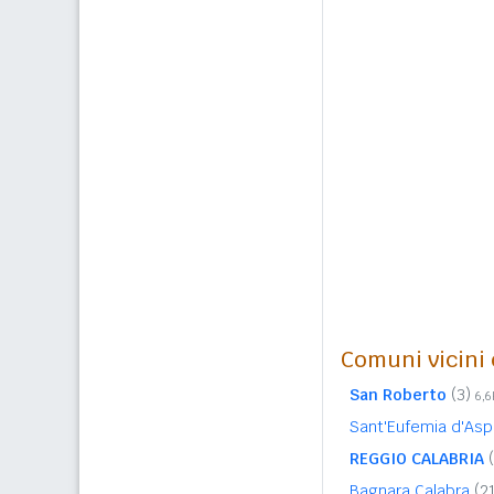
Comuni vicini c
San Roberto
(3)
6,
Sant'Eufemia d'A
REGGIO CALABRIA
Bagnara Calabra
(2