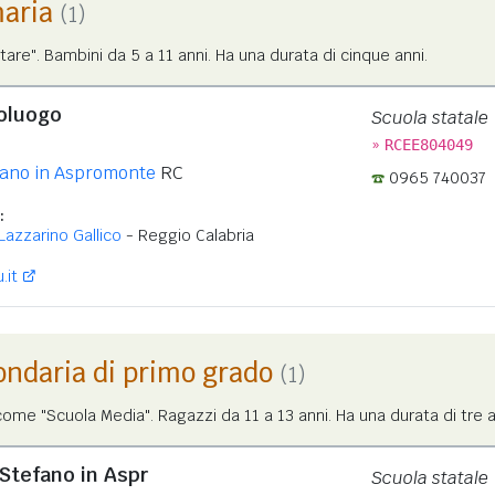
maria
(1)
tare". Bambini da 5 a 11 anni. Ha una durata di cinque anni.
oluogo
Scuola statale
»
RCEE804049
fano in Aspromonte
RC
0965 740037
:
Lazzarino Gallico
- Reggio Calabria
.it
ondaria di primo grado
(1)
me "Scuola Media". Ragazzi da 11 a 13 anni. Ha una durata di tre a
. Stefano in Aspr
Scuola statale