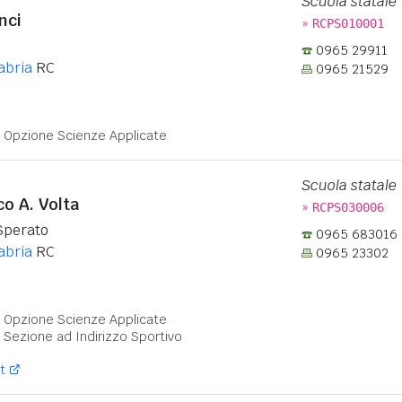
Scuola statale
nci
»
RCPS010001
0965 29911
abria
RC
0965 21529
:
 - Opzione Scienze Applicate
Scuola statale
co A. Volta
»
RCPS030006
Sperato
0965 683016
abria
RC
0965 23302
:
 - Opzione Scienze Applicate
- Sezione ad Indirizzo Sportivo
t