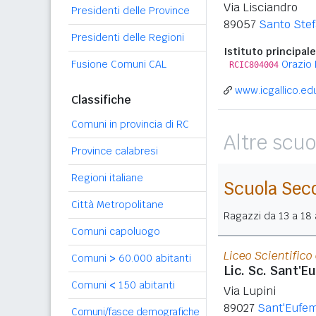
Via Lisciandro
Presidenti delle Province
89057
Santo Ste
Presidenti delle Regioni
Istituto principale
Fusione Comuni CAL
Orazio 
RCIC804004
www.icgallico.edu
Classifiche
Comuni in provincia di RC
Altre scuo
Province calabresi
Regioni italiane
Scuola Sec
Città Metropolitane
Ragazzi da 13 a 18 a
Comuni capoluogo
Liceo Scientific
Comuni
>
60.000 abitanti
Lic. Sc. Sant'E
Comuni
<
150 abitanti
Via Lupini
89027
Sant'Eufem
Comuni/fasce demografiche