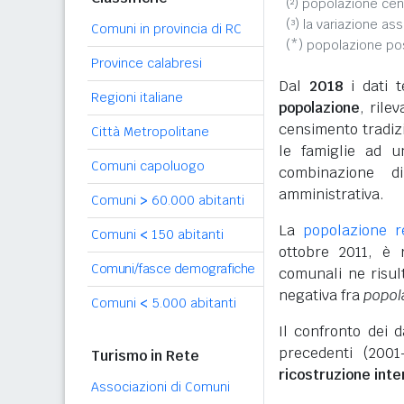
(²) popolazione cen
(³) la variazione as
Comuni in provincia di RC
(*) popolazione p
Province calabresi
Dal
2018
i dati t
Regioni italiane
popolazione
, rile
censimento tradizio
Città Metropolitane
le famiglie ad u
Comuni capoluogo
combinazione d
amministrativa.
Comuni
>
60.000 abitanti
La
popolazione 
Comuni
<
150 abitanti
ottobre 2011, è
Comuni/fasce demografiche
comunali ne risul
negativa fra
popol
Comuni
<
5.000 abitanti
Il confronto dei 
precedenti (2001
Turismo in Rete
ricostruzione int
Associazioni di Comuni