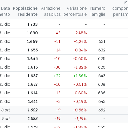
M
Data
Popolazione
Variazione
Variazione
Numero
compon
mento
residente
assoluta
percentuale
Famiglie
per fam
31 dic
1.733
-
-
-
31 dic
1.690
-43
-2,48%
-
31 dic
1.669
-21
-1,24%
631
31 dic
1.655
-14
-0,84%
632
31 dic
1.645
-10
-0,60%
625
31 dic
1.615
-30
-1,82%
626
31 dic
1.637
+22
+1,36%
643
31 dic
1.627
-10
-0,61%
638
31 dic
1.614
-13
-0,80%
636
31 dic
1.611
-3
-0,19%
643
8 ott
1.602
-9
-0,56%
652
9 ott
1.583
-19
-1,19%
-
31 dic
1.579
-32
-1,99%
655