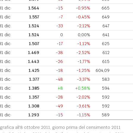
31 dic
1.564
-15
-0,95%
665
31 dic
1.557
-7
-0,45%
649
31 dic
1.524
-33
-2,12%
647
31 dic
1.524
0
0,00%
641
31 dic
1.507
-17
-1,12%
625
31 dic
1.469
-38
-2,52%
612
31 dic
1.443
-26
-1,77%
615
31 dic
1.425
-18
-1,25%
604,09
31 dic
1.377
-48
-3,37%
583
31 dic
1.385
+8
+0,58%
594
31 dic
1.357
-28
-2,02%
592
31 dic
1.308
-49
-3,61%
592
31 dic
1.293
-15
-1,15%
589
grafica all'8 ottobre 2011, giorno prima del censimento 2011