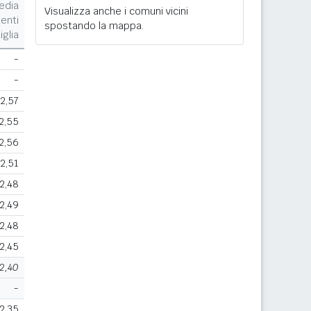
edia
Visualizza anche i comuni vicini
enti
spostando la mappa.
iglia
-
-
2,57
2,55
2,56
2,51
2,48
2,49
2,48
2,45
2,40
-
2,35