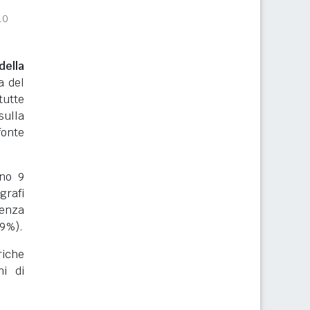
10
ella
a del
tutte
sulla
onte
rno 9
grafi
renza
19%).
riche
ni di