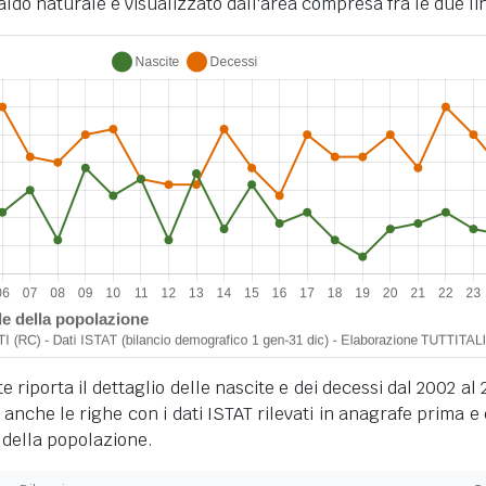
ldo naturale è visualizzato dall'area compresa fra le due li
 riporta il dettaglio delle nascite e dei decessi dal 2002 al 
anche le righe con i dati ISTAT rilevati in anagrafe prima e
 della popolazione.