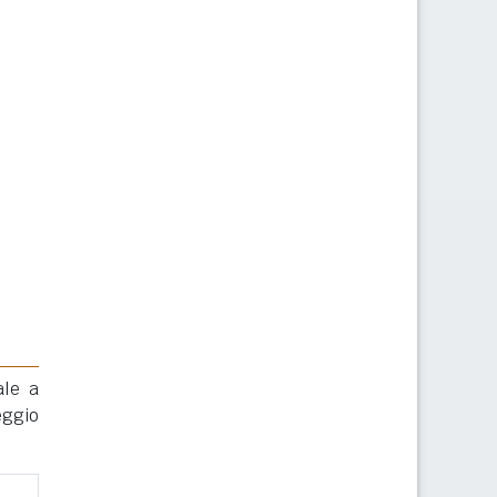
ale a
eggio