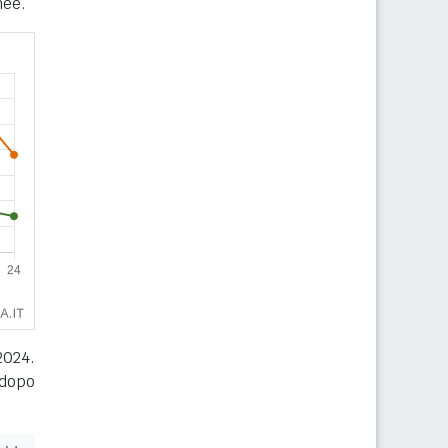
nee.
2024.
 dopo