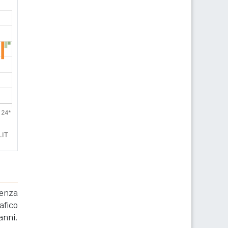
renza
afico
anni.