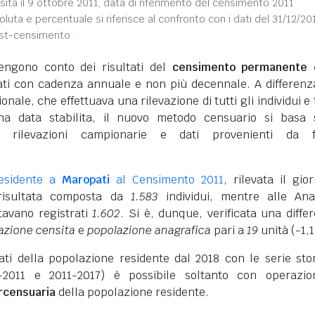
sita il 9 ottobre 2011, data di riferimento del censimento 2011
soluta e percentuale si riferisce al confronto con i dati del 31/12/20
ost-censimento
engono conto dei risultati del
censimento permanente d
vati con cadenza annuale e non più decennale. A differenz
nale, che effettuava una rilevazione di tutti gli individui e 
na data stabilita, il nuovo metodo censuario si basa 
i rilevazioni campionarie e dati provenienti da f
residente a
Maropati
al Censimento 2011
, rilevata il gio
 risultata composta da
1.583
individui, mentre alle Ana
tavano registrati
1.602
. Si è, dunque, verificata una diffe
azione censita
e
popolazione anagrafica
pari a
19
unità (-1,
dati della popolazione residente dal 2018 con le serie sto
-2011 e 2011-2017) è possibile soltanto con operazio
ercensuaria
della popolazione residente.