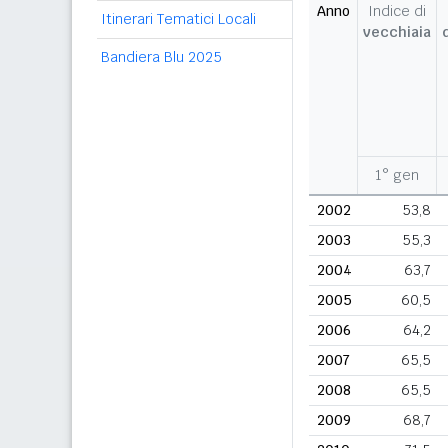
Anno
Indice di
Itinerari Tematici Locali
vecchiaia
Bandiera Blu 2025
1° gen
2002
53,8
2003
55,3
2004
63,7
2005
60,5
2006
64,2
2007
65,5
2008
65,5
2009
68,7