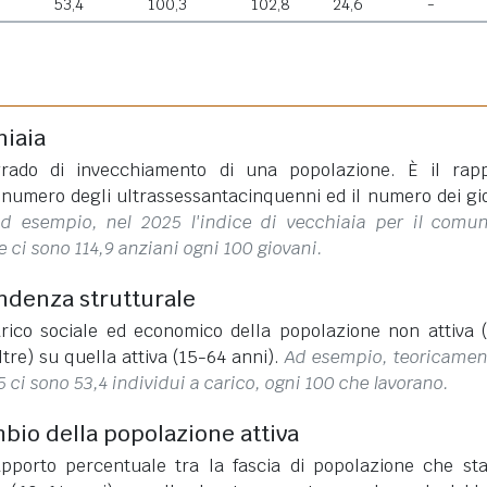
53,4
100,3
102,8
24,6
-
hiaia
rado di invecchiamento di una popolazione. È il rap
l numero degli ultrassessantacinquenni ed il numero dei gi
d esempio, nel 2025 l'indice di vecchiaia per il comu
 ci sono 114,9 anziani ogni 100 giovani.
endenza strutturale
rico sociale ed economico della popolazione non attiva 
ltre) su quella attiva (15-64 anni).
Ad esempio, teoricamen
 ci sono 53,4 individui a carico, ogni 100 che lavorano.
mbio della popolazione attiva
apporto percentuale tra la fascia di popolazione che st