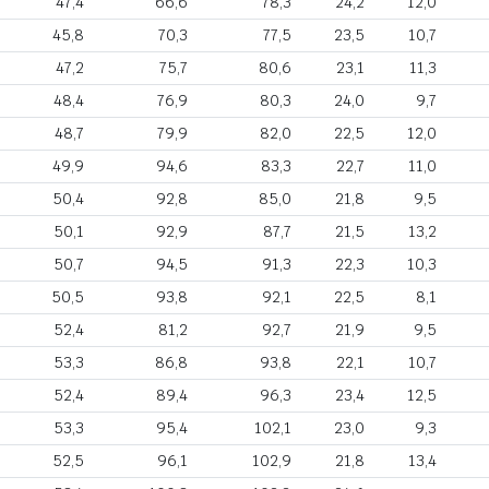
47,4
66,6
78,3
24,2
12,0
45,8
70,3
77,5
23,5
10,7
47,2
75,7
80,6
23,1
11,3
48,4
76,9
80,3
24,0
9,7
48,7
79,9
82,0
22,5
12,0
49,9
94,6
83,3
22,7
11,0
50,4
92,8
85,0
21,8
9,5
50,1
92,9
87,7
21,5
13,2
50,7
94,5
91,3
22,3
10,3
50,5
93,8
92,1
22,5
8,1
52,4
81,2
92,7
21,9
9,5
53,3
86,8
93,8
22,1
10,7
52,4
89,4
96,3
23,4
12,5
53,3
95,4
102,1
23,0
9,3
52,5
96,1
102,9
21,8
13,4