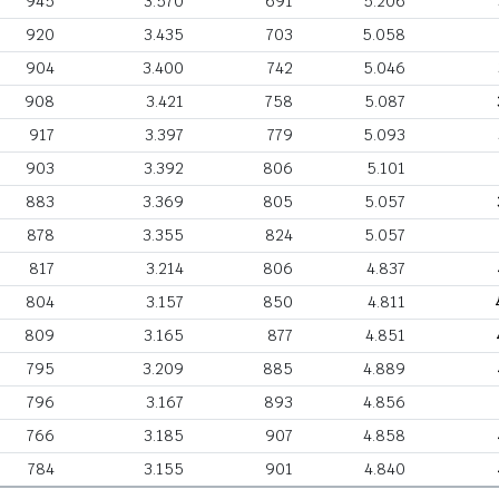
945
3.570
691
5.206
920
3.435
703
5.058
904
3.400
742
5.046
908
3.421
758
5.087
917
3.397
779
5.093
903
3.392
806
5.101
883
3.369
805
5.057
878
3.355
824
5.057
817
3.214
806
4.837
804
3.157
850
4.811
809
3.165
877
4.851
795
3.209
885
4.889
796
3.167
893
4.856
766
3.185
907
4.858
784
3.155
901
4.840