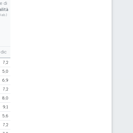
e di
lità
0 ab.)
dic
7,2
5,0
6,9
7,2
8,0
9,1
5,6
7,2