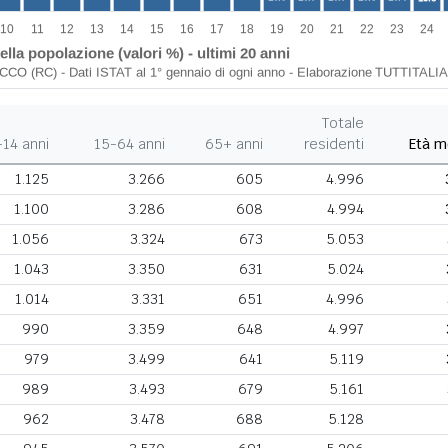
Totale
-14 anni
15-64 anni
65+ anni
residenti
Età m
1.125
3.266
605
4.996
1.100
3.286
608
4.994
1.056
3.324
673
5.053
1.043
3.350
631
5.024
1.014
3.331
651
4.996
990
3.359
648
4.997
979
3.499
641
5.119
989
3.493
679
5.161
962
3.478
688
5.128