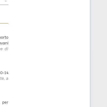
-
porto
ovani
ne di
(0-14
te, a
a per