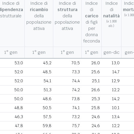
Indice di
Indice di
Indice di
Indice
Indice
Indic
dipendenza
ricambio
struttura
di
di
morta
strutturale
della
della
carico
natalità
(x 1.00
popolazione
popolazione
di figli
(x 1.000
ab.)
attiva
attiva
per
donna
feconda
1° gen
1° gen
1° gen
1° gen
gen-dic
gen-
53,0
45,2
70,5
26,0
13,0
52,0
48,5
73,3
25,6
14,7
52,0
54,1
74,4
25,1
12,9
50,0
51,3
74,2
26,6
12,2
50,0
48,6
73,8
25,3
14,2
48,8
50,5
74,1
25,8
10,1
46,3
57,5
73,2
24,6
13,4
47,8
59,8
75,7
24,6
12,2