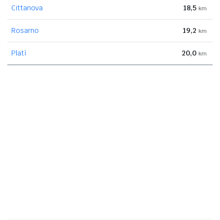
Cittanova
18,5
km
Rosarno
19,2
km
Platì
20,0
km