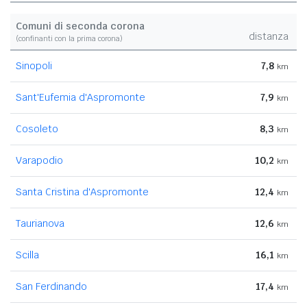
Comuni di seconda corona
distanza
(confinanti con la prima corona)
Sinopoli
7,8
km
Sant'Eufemia d'Aspromonte
7,9
km
Cosoleto
8,3
km
Varapodio
10,2
km
Santa Cristina d'Aspromonte
12,4
km
Taurianova
12,6
km
Scilla
16,1
km
San Ferdinando
17,4
km