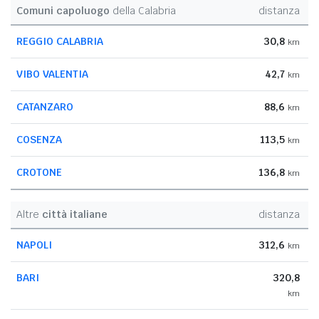
Comuni capoluogo
della Calabria
distanza
REGGIO CALABRIA
30,8
km
VIBO VALENTIA
42,7
km
CATANZARO
88,6
km
COSENZA
113,5
km
CROTONE
136,8
km
Altre
città italiane
distanza
NAPOLI
312,6
km
BARI
320,8
km