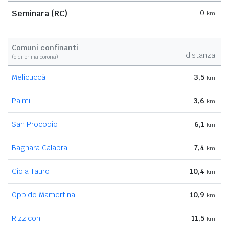
Seminara (RC)
0
km
Comuni confinanti
distanza
(o di prima corona)
Melicuccà
3,5
km
Palmi
3,6
km
San Procopio
6,1
km
Bagnara Calabra
7,4
km
Gioia Tauro
10,4
km
Oppido Mamertina
10,9
km
Rizziconi
11,5
km