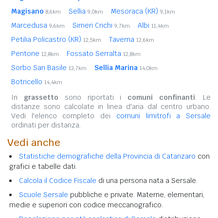
Magisano
Sellia
Mesoraca (KR)
8,6km
9,0km
9,1km
Marcedusa
Simeri Crichi
Albi
9,6km
9,7km
11,4km
Petilia Policastro (KR)
Taverna
12,5km
12,6km
Pentone
Fossato Serralta
12,8km
12,8km
Sorbo San Basile
Sellia Marina
13,7km
14,0km
Botricello
14,4km
In
grassetto
sono riportati i
comuni confinanti
. Le
distanze sono calcolate in linea d'aria dal centro urbano.
Vedi l'elenco completo dei
comuni limitrofi a Sersale
ordinati per distanza.
Vedi anche
Statistiche demografiche della Provincia di Catanzaro
con
grafici e tabelle dati.
Calcola il Codice Fiscale
di una persona nata a Sersale.
Scuole Sersale
pubbliche e private. Materne, elementari,
medie e superiori con codice meccanografico.