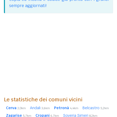
sempre aggiornati!
Le statistiche dei comuni vicini
Cerva
Andali
Petronà
Belcastro
2,0km
3,6km
4,4km
5,2km
Zagarise
Cropani
Soveria Simeri
5,7km
6,7km
8,2km